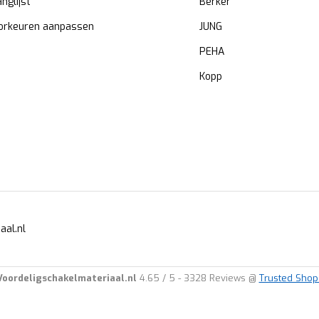
anglijst
Berker
orkeuren aanpassen
JUNG
PEHA
Kopp
aal.nl
Voordeligschakelmateriaal.nl
4.65
/
5
-
3328
Reviews @
Trusted Shop