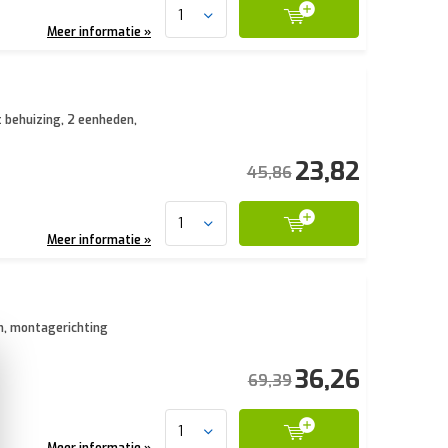
Meer informatie »
 behuizing, 2 eenheden,
23,82
45,86
Meer informatie »
n, montagerichting
36,26
69,39
Meer informatie »