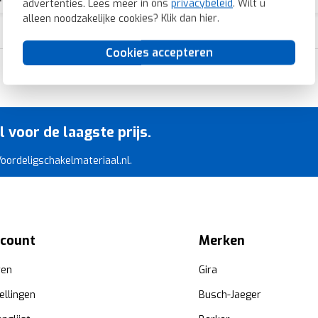
advertenties. Lees meer in ons
privacybeleid
. Wilt u
alleen noodzakelijke cookies? Klik dan
hier
.
Cookies accepteren
Razendsnelle levering
voor de laagste prijs.
 Voordeligschakelmateriaal.nl.
ccount
Merken
ren
Gira
ellingen
Busch-Jaeger