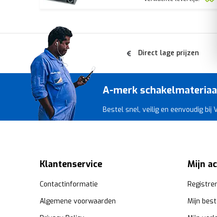
Direct lage prijzen
A-merk schakelmateriaal 
Bestel snel, veilig en eenvoudig bij
Klantenservice
Mijn a
Contactinformatie
Registre
Algemene voorwaarden
Mijn best