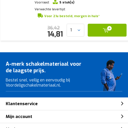
Voorraad:
5 stuk(s)
Verwachte levertijd:
Voor 21u besteld, morgen in huis*
36,42
14,81
A-merk schakelmateriaal voor
de laagste prijs.
Bestel snel, veilig en eenvoudig bij
Voordeligschakelmateriaal.nl.
Klantenservice
Mijn account