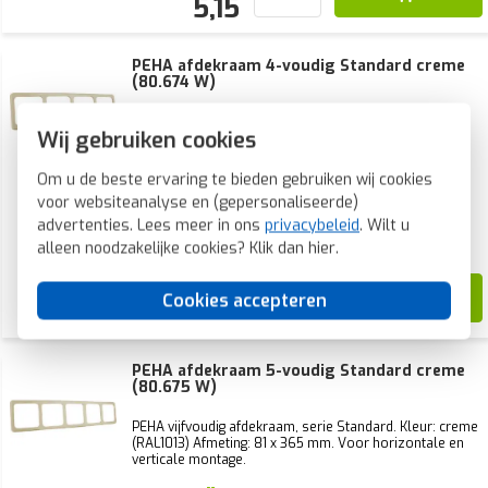
5,15
PEHA afdekraam 4-voudig Standard creme
(80.674 W)
PEHA viervoudig afdekraam, serie Standard. Kleur:
Wij gebruiken cookies
creme (RAL1013). Afmeting: 81 x 294 mm. Voor
horizontale en verticale montage.
Om u de beste ervaring te bieden gebruiken wij cookies
Voorraad:
32 stuk(s)
voor websiteanalyse en (gepersonaliseerde)
Verwachte levertijd:
advertenties. Lees meer in ons
privacybeleid
. Wilt u
Voor 21u besteld, morgen in huis*
alleen noodzakelijke cookies? Klik dan
hier
.
22,18
Cookies accepteren
8,70
PEHA afdekraam 5-voudig Standard creme
(80.675 W)
PEHA vijfvoudig afdekraam, serie Standard. Kleur: creme
(RAL1013) Afmeting: 81 x 365 mm. Voor horizontale en
verticale montage.