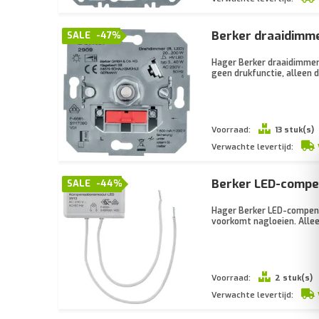
Berker draaidimm
SALE
-47%
Hager Berker draaidimmer
geen drukfunctie, alleen d
Voorraad:
13 stuk(s)
Verwachte levertijd:
Berker LED-compe
SALE
-44%
Hager Berker LED-compens
voorkomt nagloeien. Alleen
Voorraad:
2 stuk(s)
Verwachte levertijd: