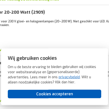
er 20-200 Watt (2909)
 voor 230 V gloei- en halogeenlampen (20–200 W). Niet geschikt voor LED. K
raaien.
Voor maandag 21u besteld, dinsdag in huis*
Wij gebruiken cookies
nsatiemodule (2913)
Om u de beste ervaring te bieden gebruiken wij cookies
voor websiteanalyse en (gepersonaliseerde)
atiemodule voor dimmers met fase-afsnijding (o.a. 296110, 2944, 2973). V
 geschikt voor 230 V-lampen. Kabellengte: 15 cm. Afmetingen (h x b x d): 11,5
advertenties. Lees meer in ons
privacybeleid
. Wilt u
alleen noodzakelijke cookies? Klik dan
hier
.
Cookies accepteren
Voor maandag 21u besteld, dinsdag in huis*