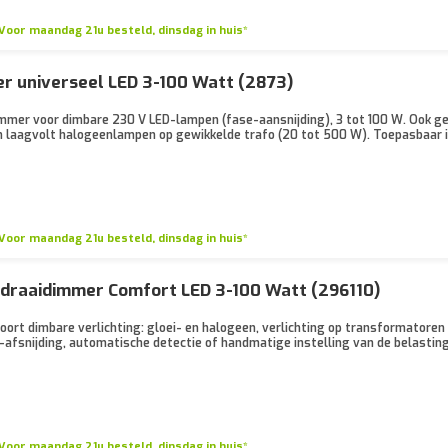
Voor maandag 21u besteld, dinsdag in huis*
r universeel LED 3-100 Watt (2873)
immer voor dimbare 230 V LED-lampen (fase-aansnijding), 3 tot 100 W. Ook ge
 laagvolt halogeenlampen op gewikkelde trafo (20 tot 500 W). Toepasbaar i
Voor maandag 21u besteld, dinsdag in huis*
 draaidimmer Comfort LED 3-100 Watt (296110)
 soort dimbare verlichting: gloei- en halogeen, verlichting op transformatore
-afsnijding, automatische detectie of handmatige instelling van de belasting
Voor maandag 21u besteld, dinsdag in huis*