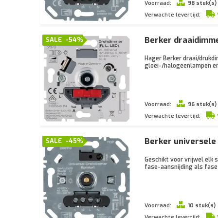
Voorraad:
98 stuk(s)
Verwachte levertijd:
Berker draaidimme
SALE
-54%
Hager Berker draai/drukd
gloei-/halogeenlampen en
Voorraad:
96 stuk(s)
Verwachte levertijd:
Berker universele
SALE
-45%
Geschikt voor vrijwel elk
fase-aansnijding als fase
Voorraad:
10 stuk(s)
Verwachte levertijd: