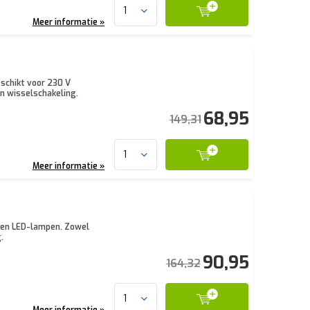
Meer informatie »
schikt voor 230 V
n wisselschakeling.
68,95
149,31
Meer informatie »
n en LED-lampen. Zowel
.
90,95
164,32
Meer informatie »