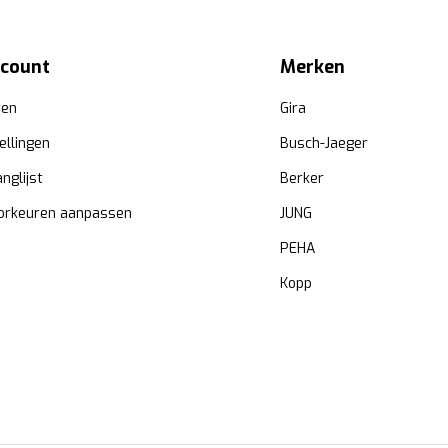
ccount
Merken
ren
Gira
ellingen
Busch-Jaeger
anglijst
Berker
orkeuren aanpassen
JUNG
PEHA
Kopp