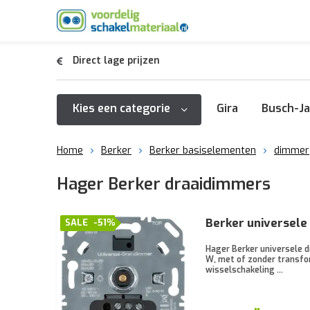
Direct lage prijzen
Kies een categorie
Gira
Busch-Ja
Home
Berker
Berker basiselementen
dimmer
Hager Berker draaidimmers
Berker universele
SALE
-51%
Hager Berker universele d
W, met of zonder transfor
wisselschakeling ...