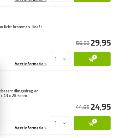
an licht brommen. Heeft
29,95
56,02
Meer informatie »
erbetert dimgedrag en
 x 43 x 28,5 mm.
24,95
44,65
Meer informatie »