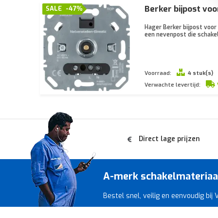
Berker bijpost vo
SALE
-47%
Hager Berker bijpost voor
een nevenpost die schake
Voorraad:
4 stuk(s)
Verwachte levertijd:
Direct lage prijzen
A-merk schakelmateriaal 
Bestel snel, veilig en eenvoudig bij