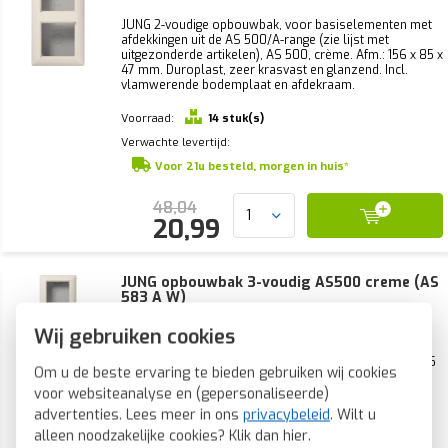
JUNG 2-voudige opbouwbak, voor basiselementen met
afdekkingen uit de AS 500/A-range (zie lijst met
uitgezonderde artikelen), AS 500, crème. Afm.: 156 x 85 x
47 mm. Duroplast, zeer krasvast en glanzend. Incl.
vlamwerende bodemplaat en afdekraam.
Voorraad:
14 stuk(s)
Verwachte levertijd:
Voor 21u besteld, morgen in huis*
48,04
20,99
JUNG opbouwbak 3-voudig AS500 creme (AS
583 A W)
Wij gebruiken cookies
JUNG 3-voudige opbouwbak, voor basiselementen met
afdekkingen uit de AS 500/A-range (zie lijst met
uitgezonderde artikelen), AS 500, crème. Afm.: 227 x 85
Om u de beste ervaring te bieden gebruiken wij cookies
x 47 mm. Duroplast, zeer krasvast en glanzend. Incl.
vlamwerende bodemplaat en afdekraam.
voor websiteanalyse en (gepersonaliseerde)
advertenties. Lees meer in ons
privacybeleid
. Wilt u
Voorraad:
9 stuk(s)
alleen noodzakelijke cookies? Klik dan
hier
.