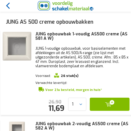
JUNG AS 500 creme opbouwbakken
JUNG opbouwbak 1-voudig AS500 creme (AS
581 A W)
JUNG 1-voudige opbouwbak, voor basiselementen met
afdekkingen uit de AS 500/A-range (zie lijst met
uitgezonderde artikelen), AS 500, crème. Afm.: 85 x 85 x
47 mm. Duroplast, zeer krasvast en glanzend. Incl.
vlamwerende bodemplaat en afdekraam.
Voorraad:
26 stuk(s)
Verwachte levertijd:
Voor 21u besteld, morgen in huis*
26,90
11,69
JUNG opbouwbak 2-voudig AS500 creme (AS
582 A W)