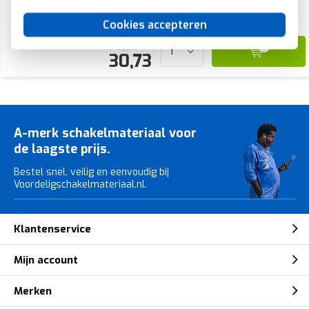
Verwachte levertijd:
Voor 21u besteld, morgen in huis*
Cookies accepteren
70,36
30,73
A-merk schakelmateriaal voor
de laagste prijs.
Bestel snel, veilig en eenvoudig bij
Voordeligschakelmateriaal.nl.
Klantenservice
Mijn account
Merken