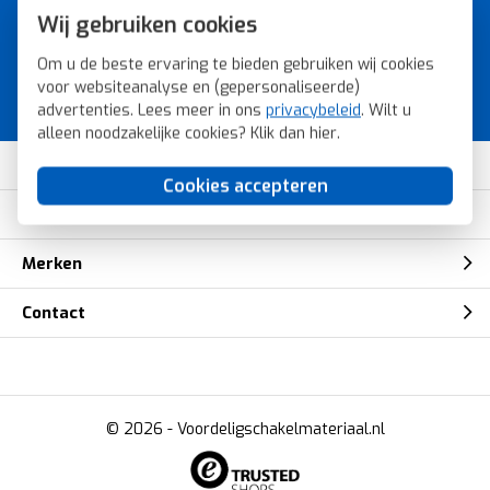
A-merk schakelmateriaal voor
Wij gebruiken cookies
de laagste prijs.
Om u de beste ervaring te bieden gebruiken wij cookies
Bestel snel, veilig en eenvoudig bij
voor websiteanalyse en (gepersonaliseerde)
Voordeligschakelmateriaal.nl.
advertenties. Lees meer in ons
privacybeleid
. Wilt u
alleen noodzakelijke cookies? Klik dan
hier
.
Klantenservice
Cookies accepteren
Mijn account
Merken
Contact
© 2026 -
Voordeligschakelmateriaal.nl