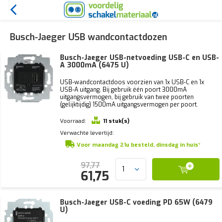
Busch-Jaeger USB wandcontactdozen
Busch-Jaeger USB-netvoeding USB-C en USB-
A 3000mA (6475 U)
USB-wandcontactdoos voorzien van 1x USB-C en 1x
USB-A uitgang. Bij gebruik één poort 3000mA
uitgangsvermogen, bij gebruik van twee poorten
(gelijktijdig) 1500mA uitgangsvermogen per poort.
Voorraad:
11 stuk(s)
Verwachte levertijd:
Voor maandag 21u besteld, dinsdag in huis*
97,77
61,75
Busch-Jaeger USB-C voeding PD 65W (6479
U)