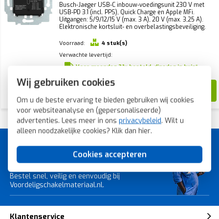
Busch-Jaeger USB-C inbouw-voedingsunit 230 V met
USB-PD 3.1 (incl. PPS), Quick Charge en Apple MFi.
Uitgangen: 5/9/12/15 V (max. 3 A), 20 V (max. 3,25 A).
Elektronische kortsluit- en overbelastingsbeveiliging.
Voorraad:
4 stuk(s)
Verwachte levertijd:
Voor maandag 21u besteld, dinsdag in huis*
Wij gebruiken cookies
107,57
65,99
Om u de beste ervaring te bieden gebruiken wij cookies
voor websiteanalyse en (gepersonaliseerde)
advertenties. Lees meer in ons
privacybeleid
. Wilt u
alleen noodzakelijke cookies? Klik dan
hier
.
A-merk schakelmateriaal voor
Cookies accepteren
de laagste prijs.
Bestel snel, veilig en eenvoudig bij
Voordeligschakelmateriaal.nl.
Klantenservice