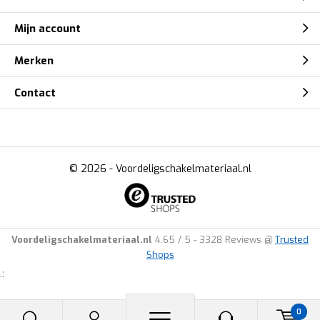
Mijn account
Merken
Contact
© 2026 -
Voordeligschakelmateriaal.nl
Voordeligschakelmateriaal.nl
4.65
/
5
-
3328
Reviews @
Trusted
Shops
.:
0