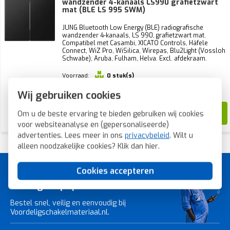
wandzender 4-kanaals LS990 grafietzwart
mat (BLE LS 995 SWM)
JUNG Bluetooth Low Energy (BLE) radiografische
wandzender 4-kanaals, LS 990, grafietzwart mat.
Compatibel met Casambi, XICATO Controls, Häfele
Connect, WiZ Pro, WiSilica, Wirepas, Blu2Light (Vossloh
Schwabe), Aruba, Fulham, Helva. Excl. afdekraam.
Voorraad:
0 stuk(s)
Verwachte levertijd:
1-2 weken
Wij gebruiken cookies
159,56
Om u de beste ervaring te bieden gebruiken wij cookies
96,99
voor websiteanalyse en (gepersonaliseerde)
advertenties. Lees meer in ons
privacybeleid
. Wilt u
alleen noodzakelijke cookies? Klik dan
hier
.
Cookies accepteren
A-merk schakelmateriaal voor
de laagste prijs.
Bestel snel, veilig en eenvoudig bij
Voordeligschakelmateriaal.nl.