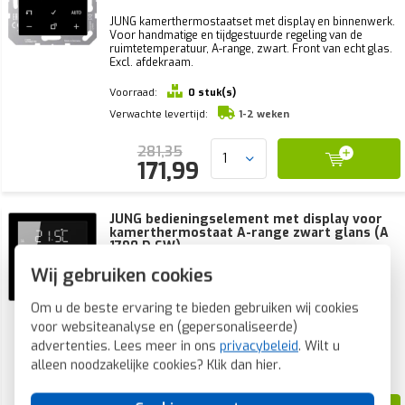
JUNG kamerthermostaatset met display en binnenwerk.
Voor handmatige en tijdgestuurde regeling van de
ruimtetemperatuur, A-range, zwart. Front van echt glas.
Excl. afdekraam.
Voorraad:
0 stuk(s)
Verwachte levertijd:
1-2 weken
281,35
171,99
JUNG bedieningselement met display voor
kamerthermostaat A-range zwart glans (A
1790 D SW)
Wij gebruiken cookies
JUNG knop met display voor handmatige en
tijdgestuurde regeling van de ruimtetemperatuur, A-
range, zwart. Front van echt glas. Excl. binnenwerk en
Om u de beste ervaring te bieden gebruiken wij cookies
afdekraam.
voor websiteanalyse en (gepersonaliseerde)
advertenties. Lees meer in ons
privacybeleid
. Wilt u
Voorraad:
0 stuk(s)
alleen noodzakelijke cookies? Klik dan
hier
.
Verwachte levertijd:
1-2 weken