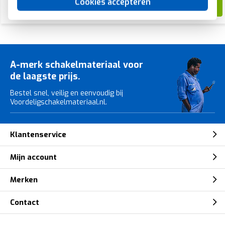
141,07
Cookies accepteren
88,99
A-merk schakelmateriaal voor
de laagste prijs.
Bestel snel, veilig en eenvoudig bij
Voordeligschakelmateriaal.nl.
Klantenservice
Mijn account
Merken
Contact