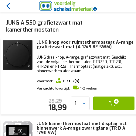
JUNG A 550 grafietzwart mat
kamerthermostaten
JUNG knop voor ruimtethermostaat A-range
grafietzwart mat (A 1749 BF SWM)
JUNG draaiknop, A-range, grafietzwart mat. Geschikt
voor de volgende thermostaten: RTR230, RTR231,
RTR241 en FTR231. Thermoplast (mat gelakt). Excl.
binnenwerk en afdekraam.
Voorraad:
0 stuk(s)
Verwachte levertijd:
1-2 weken
29,29
18,99
JUNG kamerthermostaat met display incl.
binnenwerk A-range zwart glans (TR D A
1790 SW)