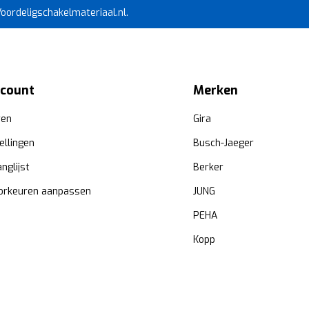
 Voordeligschakelmateriaal.nl.
ccount
Merken
ren
Gira
ellingen
Busch-Jaeger
anglijst
Berker
orkeuren aanpassen
JUNG
PEHA
Kopp