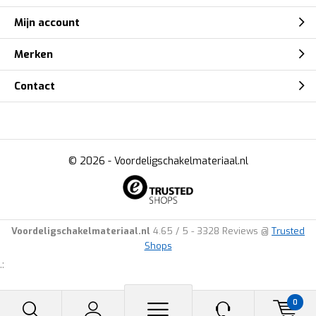
Mijn account
Merken
Contact
© 2026 -
Voordeligschakelmateriaal.nl
Voordeligschakelmateriaal.nl
4.65
/
5
-
3328
Reviews @
Trusted
Shops
.:
0