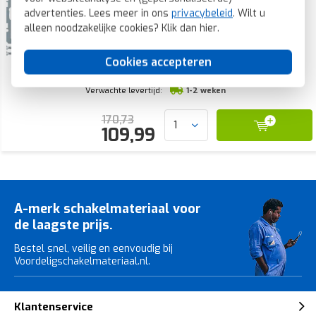
verbreekcontact Q1/Q3/Q7 wit (20316089)
advertenties. Lees meer in ons
privacybeleid
. Wilt u
alleen noodzakelijke cookies? Klik dan
hier
.
Hager berker besturingsschakelaar, uitvoering
schakelaar aan-/uitschakelaar, 1 pool, max. nom.
bedrijfsspanning ue bij a 250V, nom.
Cookies accepteren
Voorraad:
0 stuk(s)
Verwachte levertijd:
1-2 weken
170,73
109,99
A-merk schakelmateriaal voor
de laagste prijs.
Bestel snel, veilig en eenvoudig bij
Voordeligschakelmateriaal.nl.
Klantenservice