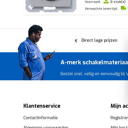
Voorraad:
0 stuk(s)
Verwachte levertijd:
Direct lage prijzen
A-merk schakelmateriaal 
Bestel snel, veilig en eenvoudig bij
Klantenservice
Mijn a
Contactinformatie
Registre
Algemene voorwaarden
Mijn best