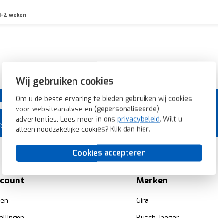
1-2 weken
Razendsnelle levering
Wij gebruiken cookies
Om u de beste ervaring te bieden gebruiken wij cookies
voor de laagste prijs.
voor websiteanalyse en (gepersonaliseerde)
advertenties. Lees meer in ons
privacybeleid
. Wilt u
 Voordeligschakelmateriaal.nl.
alleen noodzakelijke cookies? Klik dan
hier
.
Cookies accepteren
ccount
Merken
ren
Gira
ellingen
Busch-Jaeger