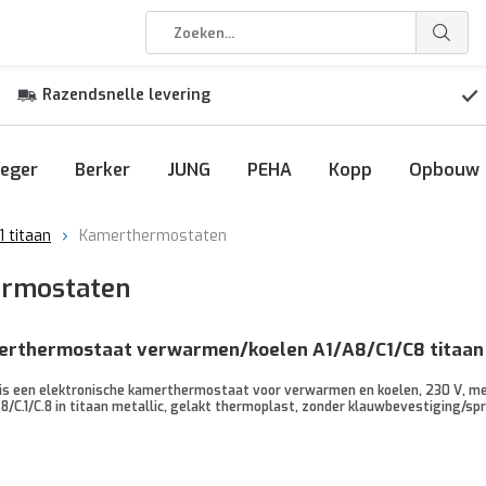
Razendsnelle levering
eger
Berker
JUNG
PEHA
Kopp
Opbouw
 titaan
Kamerthermostaten
ermostaten
erthermostaat verwarmen/koelen A1/A8/C1/C8 titaa
s een elektronische kamerthermostaat voor verwarmen en koelen, 230 V, me
A.8/C.1/C.8 in titaan metallic, gelakt thermoplast, zonder klauwbevestiging/sp