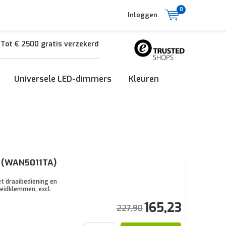
0
Inloggen
Tot € 2500 gratis verzekerd
Universele LED-dimmers
Kleuren
n (WAN5011TA)
t draaibediening en
reidklemmen, excl.
165,23
227,90