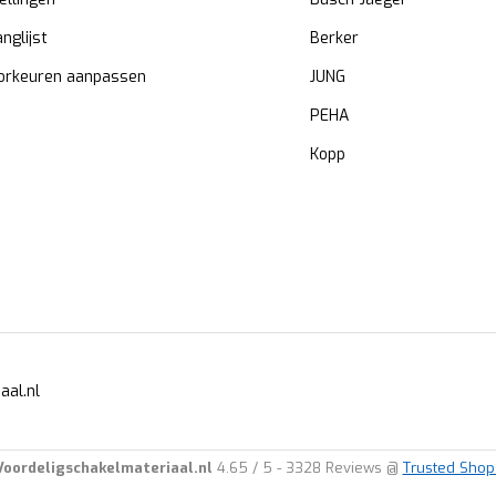
anglijst
Berker
orkeuren aanpassen
JUNG
PEHA
Kopp
aal.nl
Voordeligschakelmateriaal.nl
4.65
/
5
-
3328
Reviews @
Trusted Shop