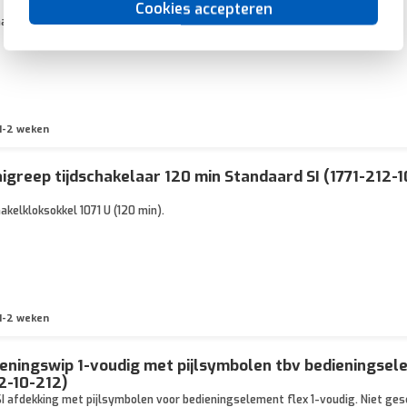
Cookies accepteren
akelkloksokkel 1070 U (15 min).
1-2 weken
igreep tijdschakelaar 120 min Standaard SI (1771-212-1
akelkloksokkel 1071 U (120 min).
1-2 weken
eningswip 1-voudig met pijlsymbolen tbv bedieningsel
2-10-212)
 afdekking met pijlsymbolen voor bedieningselement flex 1-voudig. Niet gesc