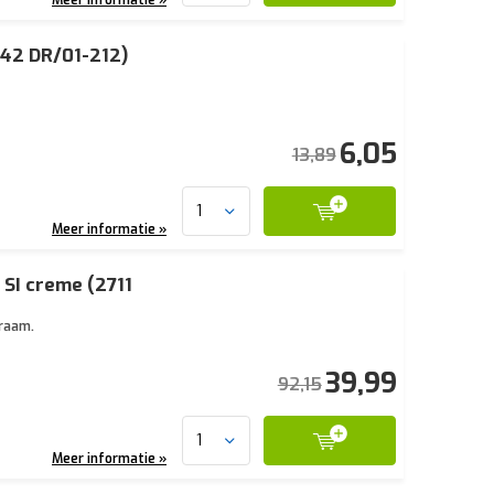
542 DR/01-212)
6,05
13,89
Meer informatie »
SI creme (2711
kraam.
39,99
92,15
Meer informatie »