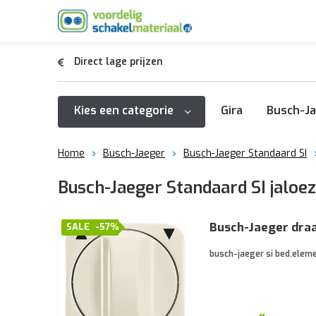
Direct lage prijzen
Kies een categorie
Gira
Busch-Ja
Home
Busch-Jaeger
Busch-Jaeger Standaard SI
Busch-Jaeger Standaard SI jaloez
Busch-Jaeger draa
SALE
-57%
busch-jaeger si bed.eleme