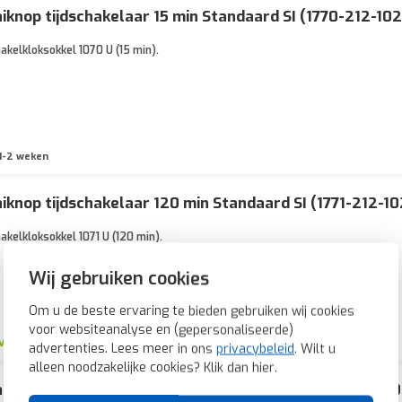
iknop tijdschakelaar 15 min Standaard SI (1770-212-102
akelkloksokkel 1070 U (15 min).
1-2 weken
iknop tijdschakelaar 120 min Standaard SI (1771-212-10
akelkloksokkel 1071 U (120 min).
Wij gebruiken cookies
Om u de beste ervaring te bieden gebruiken wij cookies
voor websiteanalyse en (gepersonaliseerde)
Voor 21u besteld, morgen in huis*
advertenties. Lees meer in ons
privacybeleid
. Wilt u
alleen noodzakelijke cookies? Klik dan
hier
.
igreep tijdschakelaar 15 min Standaard SI (1770-212-10