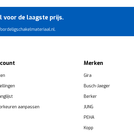
voor de laagste prijs.
 Voordeligschakelmateriaal.nl.
ccount
Merken
ren
Gira
ellingen
Busch-Jaeger
anglijst
Berker
orkeuren aanpassen
JUNG
PEHA
Kopp