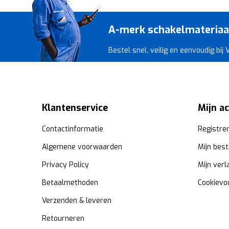
A-merk schakelmateriaal 
Bestel snel, veilig en eenvoudig bij
Klantenservice
Mijn a
Contactinformatie
Registre
Algemene voorwaarden
Mijn best
Privacy Policy
Mijn verl
Betaalmethoden
Cookievo
Verzenden & leveren
Retourneren