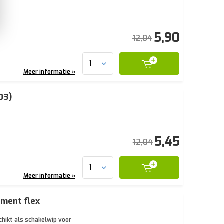
5,90
12,04
Meer informatie »
03)
5,45
12,04
Meer informatie »
ement flex
hikt als schakelwip voor