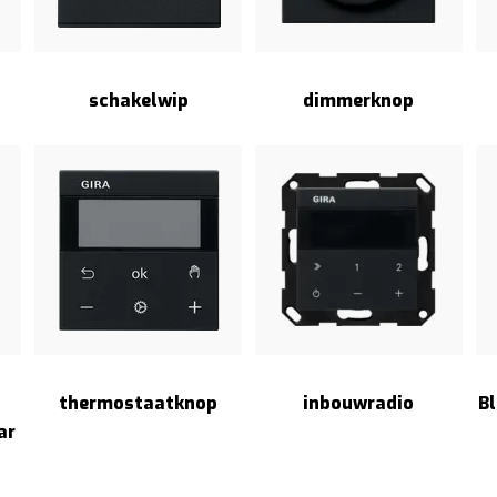
schakelwip
dimmerknop
thermostaatknop
inbouwradio
B
ar