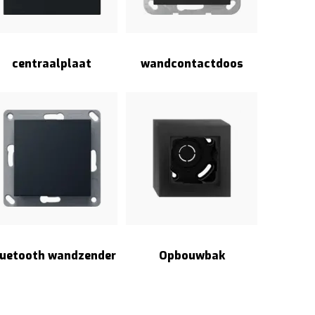
centraalplaat
wandcontactdoos
luetooth wandzender
Opbouwbak