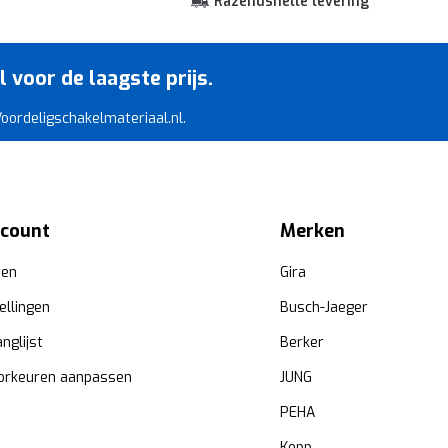
Razendsnelle levering
voor de laagste prijs.
 Voordeligschakelmateriaal.nl.
ccount
Merken
ren
Gira
ellingen
Busch-Jaeger
anglijst
Berker
orkeuren aanpassen
JUNG
PEHA
Kopp