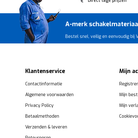
Direct lage prijzen
A-merk schakelmateriaal 
Bestel snel, veilig en eenvoudig bij
Klantenservice
Mijn a
Contactinformatie
Registre
Algemene voorwaarden
Mijn best
Privacy Policy
Mijn verl
Betaalmethoden
Cookievo
Verzenden & leveren
Retourneren