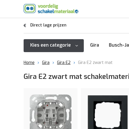
Direct lage prijzen
Kies een categorie
Gira
Busch-Ja
Home
Gira
Gira E2
Gira E2 zwart mat
Gira E2 zwart mat schakelmater