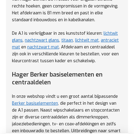
rechte hoeken, geen compromissen in de vormgeving.
Het afdekraam is 81 mm breed en past in elke
standaard inbouwdoos en in kabelkanalen.
De A.1 is verkrijgbaar in zes kunststof kleuren:
lichtwit
glans
,
nachtzwart glans
,
titaan
,
lichtwit mat
,
antraciet
mat
en
nachtzwart mat
. Afdekraam en centraaldeel
zijn ook in verschillende kleuren te bestellen, voor een
kleurcontrast tussen kader en schakelwip.
Hager Berker basiselementen en
centraaldelen
In onze webshop vindt u een groot aantal bijpassende
Berker basiselementen
, die perfect in het design van
de A.1 passen. Naast wipschakelaars en stopcontacten
zijn er diverse centraaldelen als dimmerknoppen,
jaloeziebedieningen, tv- en coax-afdekkingen en zelfs
een inbouwradio te bestellen. Uitbreidingen naar smart