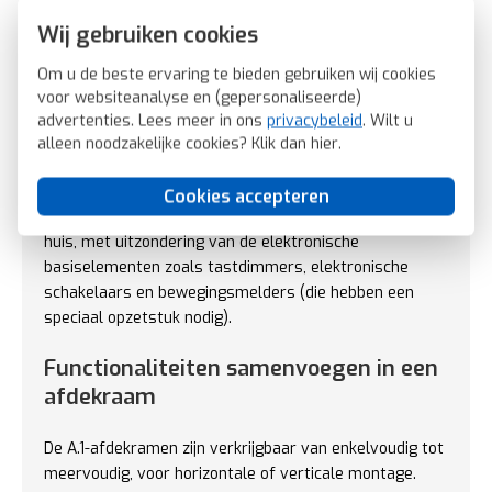
home via Matter of KNX-opzetstukken ronden het
Wij gebruiken cookies
assortiment af.
Om u de beste ervaring te bieden gebruiken wij cookies
Past op bestaande Berker installaties
voor websiteanalyse en (gepersonaliseerde)
advertenties. Lees meer in ons
privacybeleid
. Wilt u
De A.1-afdekramen passen op alle bestaande Berker
alleen noodzakelijke cookies? Klik dan
hier
.
basiselementen en de nieuwe Hager basiselementen
passen in de bestaande inbouwdozen. Vervangen of
Cookies accepteren
aanvullen kan zonder aanpassingen aan de installatie in
huis, met uitzondering van de elektronische
basiselementen zoals tastdimmers, elektronische
schakelaars en bewegingsmelders (die hebben een
speciaal opzetstuk nodig).
Functionaliteiten samenvoegen in een
afdekraam
De A.1-afdekramen zijn verkrijgbaar van enkelvoudig tot
meervoudig, voor horizontale of verticale montage.