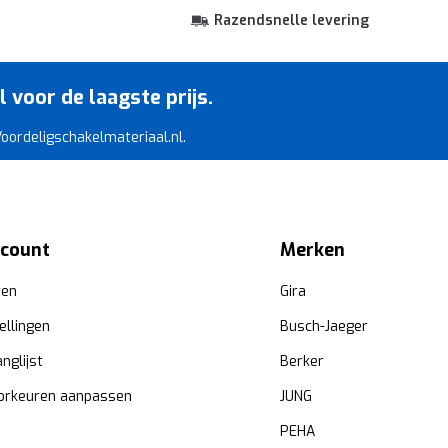
Razendsnelle levering
voor de laagste prijs.
 Voordeligschakelmateriaal.nl.
ccount
Merken
ren
Gira
ellingen
Busch-Jaeger
anglijst
Berker
orkeuren aanpassen
JUNG
PEHA