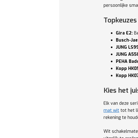
persoonlijke sma
Topkeuzes 
Gira E2:
Be
Busch-Jae
JUNG LS99
JUNG A55
PEHA Bado
Kopp HK05
Kopp HK07
Kies het ju
Elk van deze seri
mat wit
tot het l
rekening te houde
Wit schakelmater