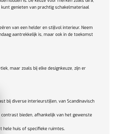
 onderhouden is. De keuze voor merken zoals Gira,
e kunt genieten van prachtig schakelmateriaal
eëren van een helder en stijlvol interieur. Neem
andaag aantrekkelijk is, maar ook in de toekomst
ek, maar zoals bij elke designkeuze, zijn er
 bij diverse interieurstijlen, van Scandinavisch
 contrast bieden, afhankelijk van het gewenste
et hele huis of specifieke ruimtes.