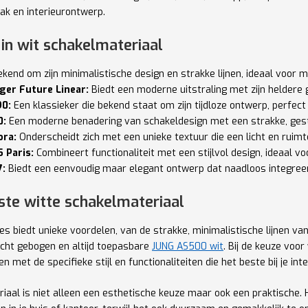
ak en interieurontwerp.
in wit schakelmateriaal
kend om zijn minimalistische design en strakke lijnen, ideaal voor m
ger Future Linear:
Biedt een moderne uitstraling met zijn heldere
0:
Een klassieker die bekend staat om zijn tijdloze ontwerp, perfect
0:
Een moderne benadering van schakeldesign met een strakke, gest
ra:
Onderscheidt zich met een unieke textuur die een licht en ruimte
 Paris:
Combineert functionaliteit met een stijlvol design, ideaal vo
:
Biedt een eenvoudig maar elegant ontwerp dat naadloos integreert
iste witte schakelmateriaal
es biedt unieke voordelen, van de strakke, minimalistische lijnen va
icht gebogen en altijd toepasbare
JUNG AS500 wit
. Bij de keuze voo
n met de specifieke stijl en functionaliteiten die het beste bij je int
iaal is niet alleen een esthetische keuze maar ook een praktische. 