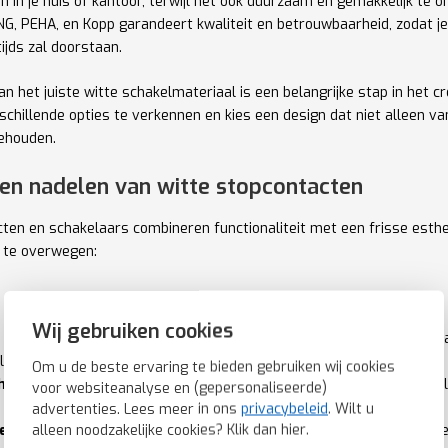
ren in je huis of kantoor, terwijl het ook duurzaam en gemakkelijk te
NG, PEHA, en Kopp garandeert kwaliteit en betrouwbaarheid, zodat j
ijds zal doorstaan.
n het juiste witte schakelmateriaal is een belangrijke stap in het cr
rschillende opties te verkennen en kies een design dat niet alleen v
behouden.
en nadelen van witte stopcontacten
ten en schakelaars combineren functionaliteit met een frisse estheti
 te overwegen:
Wij gebruiken cookies
Witte stopcontacten bieden een frisse en moderne look die goed past
istisch.
Om u de beste ervaring te bieden gebruiken wij cookies
heid:
Ze kunnen naadloos opgaan in lichte muren of juist een subtiel
voor websiteanalyse en (gepersonaliseerde)
advertenties. Lees meer in ons
privacybeleid
. Wilt u
alleen noodzakelijke cookies? Klik dan
hier
.
eit:
Ideaal voor het creëren van een licht en consistent uiterlijk in h