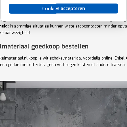
Cookies accepteren
ligheid:
Vuil en vlekken kunnen meer zichtbaar zijn, wat regelmati
heid:
In sommige situaties kunnen witte stopcontacten minder opvall
jke aanwezigheid.
lmateriaal goedkoop bestellen
akelmateriaal.nl koop je wit schakelmateriaal voordelig online. Enk
een gedoe met offertes, geen verborgen kosten of andere fratsen. Ve