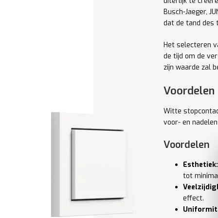
uiterlijk te creë
Busch-Jaeger, JU
dat de tand des t
Het selecteren va
de tijd om de ve
zijn waarde zal 
Voordelen 
Witte stopcontac
voor- en nadelen
Voordelen
Esthetiek:
tot minimal
Veelzijdig
effect.
Uniformit