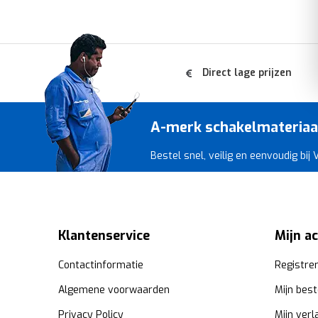
Direct lage prijzen
A-merk schakelmateriaal 
Bestel snel, veilig en eenvoudig bij
Klantenservice
Mijn a
Contactinformatie
Registre
Algemene voorwaarden
Mijn best
Privacy Policy
Mijn verl