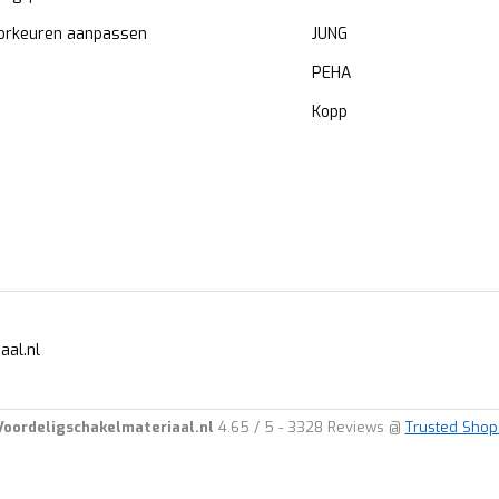
orkeuren aanpassen
JUNG
PEHA
Kopp
aal.nl
Voordeligschakelmateriaal.nl
4.65
/
5
-
3328
Reviews @
Trusted Shop