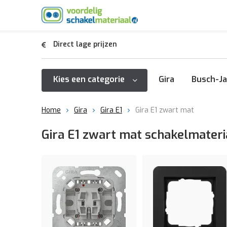
Direct lage prijzen
Kies een categorie
Gira
Busch-Ja
Home
Gira
Gira E1
Gira E1 zwart mat
Gira E1 zwart mat schakelmateri