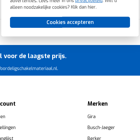
advertenties. Lees meer in ons
privacybeleid
. Wilt u
alleen noodzakelijke cookies? Klik dan
hier
.
Cookies accepteren
Razendsnelle levering
voor de laagste prijs.
 Voordeligschakelmateriaal.nl.
ccount
Merken
ren
Gira
ellingen
Busch-Jaeger
anglijst
Berker