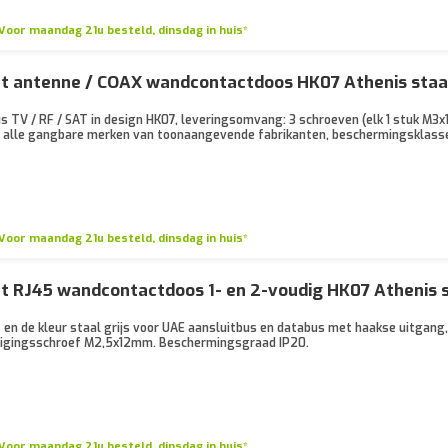
Voor maandag 21u besteld, dinsdag in huis*
t antenne / COAX wandcontactdoos HK07 Athenis staal
s TV / RF / SAT in design HK07, leveringsomvang: 3 schroeven (elk 1 stuk M
alle gangbare merken van toonaangevende fabrikanten, beschermingsklasse IP
Voor maandag 21u besteld, dinsdag in huis*
t RJ45 wandcontactdoos 1- en 2-voudig HK07 Athenis st
 en de kleur staal grijs voor UAE aansluitbus en databus met haakse uitgang,
tigingsschroef M2,5x12mm. Beschermingsgraad IP20.
Voor maandag 21u besteld, dinsdag in huis*