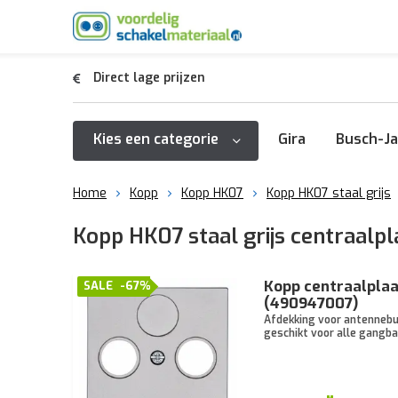
Direct lage prijzen
Kies een categorie
Gira
Busch-Ja
Home
Kopp
Kopp HK07
Kopp HK07 staal grijs
Kopp HK07 staal grijs centraalpl
Kopp centraalplaa
SALE
-67%
(490947007)
Afdekking voor antennebu
geschikt voor alle gangba