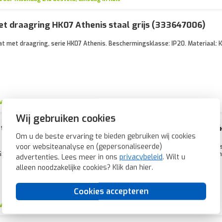
et draagring HK07 Athenis staal grijs (333647006)
 met draagring, serie HK07 Athenis. Beschermingsklasse: IP20. Materiaal: K
Voor maandag 21u besteld, dinsdag in huis*
Wij gebruiken cookies
t USB/TAE/luidspreker HK07 Athenis staal grijs (3731
Om u de beste ervaring te bieden gebruiken wij cookies
voor websiteanalyse en (gepersonaliseerde)
 en de kleur staal grijs voor TAE telefoonaansluitdoos, geschikt voor 1-3 aan
x12mm. Kan ook worden gebruikt voor een 2-weg USB-aansluiting. Bescherm
advertenties. Lees meer in ons
privacybeleid
. Wilt u
alleen noodzakelijke cookies? Klik dan
hier
.
Cookies accepteren
Voor maandag 21u besteld, dinsdag in huis*