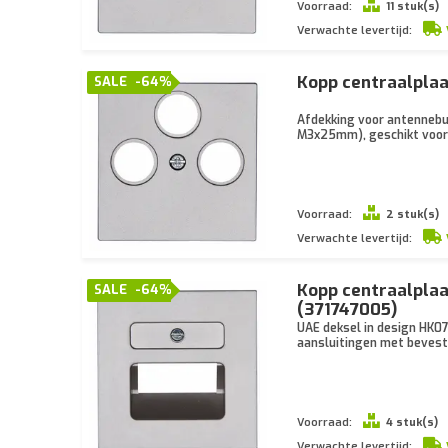
Voorraad:
11 stuk(s)
Verwachte levertijd:
Kopp centraalplaa
SALE
-64%
Afdekking voor antennebu
M3x25mm), geschikt voor 
Voorraad:
2 stuk(s)
Verwachte levertijd:
Kopp centraalplaa
SALE
-64%
(371747005)
UAE deksel in design HK07
aansluitingen met beves
Voorraad:
4 stuk(s)
Verwachte levertijd: