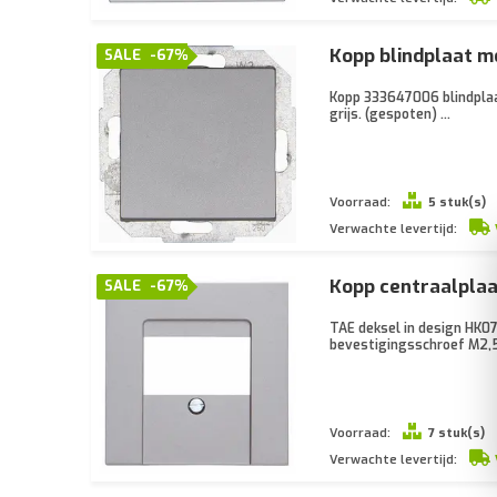
Kopp blindplaat m
SALE
-67%
Kopp 333647006 blindplaat
grijs. (gespoten) ...
Voorraad:
5 stuk(s)
Verwachte levertijd:
Kopp centraalplaa
SALE
-67%
TAE deksel in design HK07
bevestigingsschroef M2,5
Voorraad:
7 stuk(s)
Verwachte levertijd: