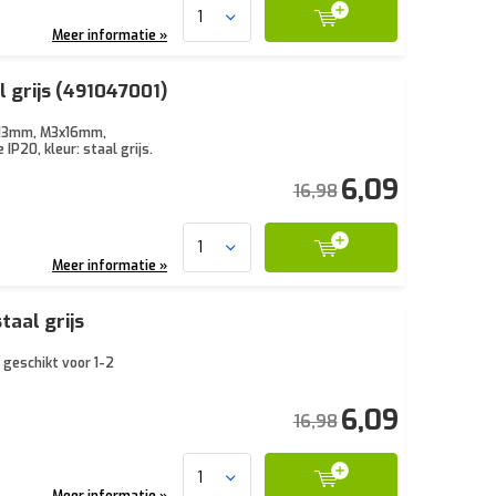
Meer informatie »
 grijs (491047001)
3x13mm, M3x16mm,
20, kleur: staal grijs.
6,09
16,98
Meer informatie »
aal grijs
 geschikt voor 1-2
6,09
16,98
Meer informatie »