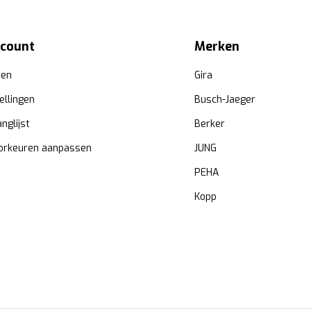
ccount
Merken
ren
Gira
ellingen
Busch-Jaeger
anglijst
Berker
orkeuren aanpassen
JUNG
PEHA
Kopp