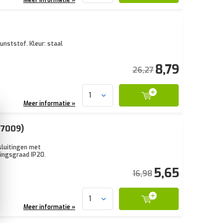
unststof. Kleur: staal
8,79
26,27
Meer informatie »
47009)
sluitingen met
ingsgraad IP20.
5,65
16,98
Meer informatie »