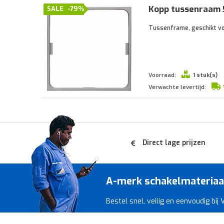
Kopp tussenraam 5
SALE
-79%
Tussenframe, geschikt vo
Voorraad:
1 stuk(s)
Verwachte levertijd:
Direct lage prijzen
A-merk schakelmateriaal 
Bestel snel, veilig en eenvoudig bij