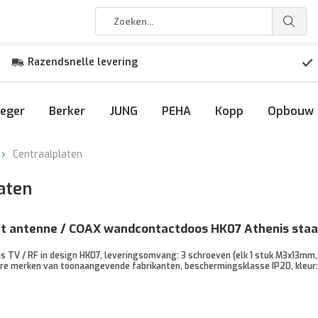
Razendsnelle levering
eger
Berker
JUNG
PEHA
Kopp
Opbouw
Centraalplaten
aten
t antenne / COAX wandcontactdoos HK07 Athenis staal
s TV / RF in design HK07, leveringsomvang: 3 schroeven (elk 1 stuk M3x13
re merken van toonaangevende fabrikanten, beschermingsklasse IP20, kleur: 