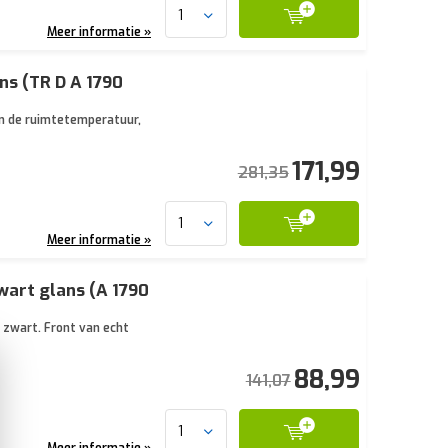
Meer informatie »
ns (TR D A 1790
n de ruimtetemperatuur,
171,99
281,35
Meer informatie »
art glans (A 1790
 zwart. Front van echt
88,99
141,07
Meer informatie »