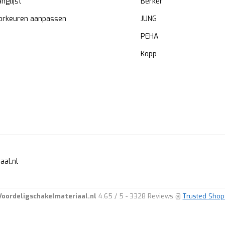
anglijst
Berker
orkeuren aanpassen
JUNG
PEHA
Kopp
aal.nl
Voordeligschakelmateriaal.nl
4.65
/
5
-
3328
Reviews @
Trusted Shop