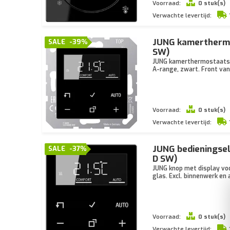
Voorraad:
0 stuk(s)
Verwachte levertijd:
JUNG kamerthermos
SALE
-39%
SW)
JUNG kamerthermostaatset
A-range, zwart. Front van
Voorraad:
0 stuk(s)
Verwachte levertijd:
JUNG bedieningse
SALE
-37%
D SW)
JUNG knop met display vo
glas. Excl. binnenwerk en
Voorraad:
0 stuk(s)
Verwachte levertijd: