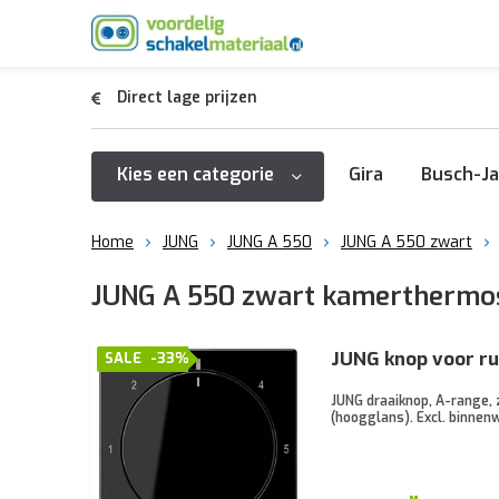
Direct lage prijzen
Kies een categorie
Gira
Busch-Ja
Home
JUNG
JUNG A 550
JUNG A 550 zwart
JUNG A 550 zwart kamerthermo
JUNG knop voor ru
SALE
-33%
JUNG draaiknop, A-range,
(hoogglans). Excl. binnen