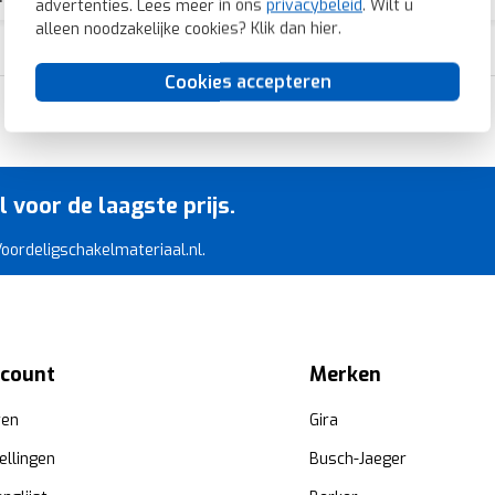
advertenties. Lees meer in ons
privacybeleid
. Wilt u
alleen noodzakelijke cookies? Klik dan
hier
.
Cookies accepteren
Razendsnelle levering
voor de laagste prijs.
 Voordeligschakelmateriaal.nl.
ccount
Merken
ren
Gira
ellingen
Busch-Jaeger