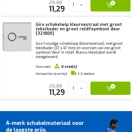
25,88
11,29
Gira schakelwip kleurneutraal met groot
tekstkader en groot reliëfsymbool deur
(321800)
Gira 1-voudige schakelwip (kleurneutraal), met groot
tekstkader (37 x 47 mm) en voorzien van een groot
symbool 'deur' in reliëf. Blanco tekstlabel wordt
meegeleverd.
Voorraad:
0 stuk(s)
Verwachte levertijd:
1-2 weken
25,88
11,29
A-merk schakelmateriaal voor
de laagste prijs.