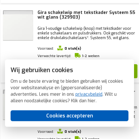
Gira schakelwip met tekstkader Systeem 55
wit glans (329903)
Gira 1-voudige schakelwip (knop) met tekstkader voor
enkele schakelaars en pulsdrukkers. Ook geschikt voor
enkele drukvlakschakelaars*. Systeem 55, wit glans.
Voorraad:
0 stuk(s)
Verwachte levertijd:
1-2 weken
12,90
Wij gebruiken cookies
5,42
Om u de beste ervaring te bieden gebruiken wij cookies
voor websiteanalyse en (gepersonaliseerde)
Gira wip met controlevenster en tekstkader
advertenties. Lees meer in ons
privacybeleid
. Wilt u
Systeem 55 wit glans (367003)
alleen noodzakelijke cookies? Klik dan
hier
.
Gira 1-voudige schakelwip (knop) met controlevenster en
tekstkader. Systeem 55, wit glans. Geschikt voor enkele
Cookies accepteren
schakelaars, pulsdrukkers en drukvlakschakelaars met
verlichting*.
Voorraad:
0 stuk(s)