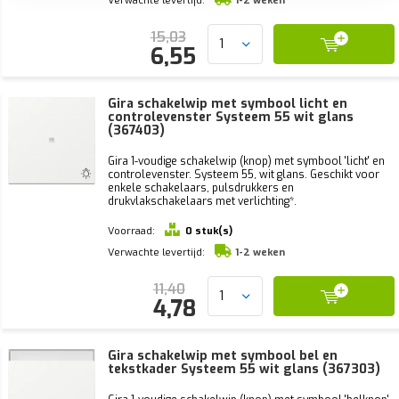
Verwachte levertijd:
1-2 weken
15,03
6,55
Gira schakelwip met symbool licht en
controlevenster Systeem 55 wit glans
(367403)
Gira 1-voudige schakelwip (knop) met symbool 'licht' en
controlevenster. Systeem 55, wit glans. Geschikt voor
enkele schakelaars, pulsdrukkers en
drukvlakschakelaars met verlichting*.
Voorraad:
0 stuk(s)
Verwachte levertijd:
1-2 weken
11,40
4,78
Gira schakelwip met symbool bel en
tekstkader Systeem 55 wit glans (367303)