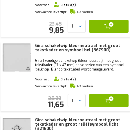
Voorraad:
0 stuk(s)
Verwachte levertijd:
1-2 weken
23,45
9,85
Gira schakelwip kleurneutraal met groot
tekstkader en symbool bel (367900)
Gira 1-voudige schakelwip (kleurneutraal), met groot
tekstkader (37 x 47 mm) en voorzien van een symbool
'belknop'. Blanco tekstlabel wordt meegeleverd.
Voorraad:
0 stuk(s)
Verwachte levertijd:
1-2 weken
25,88
11,65
Gira schakelwip kleurneutraal met groot
tekstkader en groot reliëfsymbool licht
(321600)