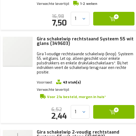
Verwachte levertijd:
1-2 weken
16,98
7,50
Gira schakelwip rechtstaand Systeem 55 wit
glans (349603)
Gira 1-voudige rechtstaande schakelwip (knop). Systeem
55, wit glans. Let op, alleen geschikt voor enkele
pulsdrukkers en enkele drukvlakschakelaars*. Bij het
indrukken veert de schakelwip terug naar een rechte
positie.
Voorraad:
43 stuk(s)
Verwachte levertijd:
Voor 21u besteld, morgen in huis*
6,52
2,44
Gira schakelwip 2-voudig rechtstaand