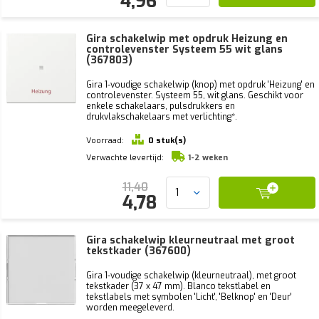
4,96
Gira schakelwip met opdruk Heizung en
controlevenster Systeem 55 wit glans
(367803)
Gira 1-voudige schakelwip (knop) met opdruk 'Heizung' en
controlevenster. Systeem 55, wit glans. Geschikt voor
enkele schakelaars, pulsdrukkers en
drukvlakschakelaars met verlichting*.
Voorraad:
0 stuk(s)
Verwachte levertijd:
1-2 weken
11,40
4,78
Gira schakelwip kleurneutraal met groot
tekstkader (367600)
Gira 1-voudige schakelwip (kleurneutraal), met groot
tekstkader (37 x 47 mm). Blanco tekstlabel en
tekstlabels met symbolen 'Licht', 'Belknop' en 'Deur'
worden meegeleverd.