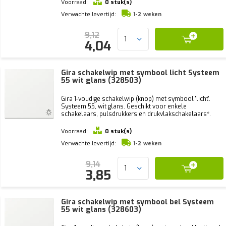
Voorraad:
0 stuk(s)
Verwachte levertijd:
1-2 weken
9,12
4,04
Gira schakelwip met symbool licht Systeem
55 wit glans (328503)
Gira 1-voudige schakelwip (knop) met symbool 'licht'.
Systeem 55, wit glans. Geschikt voor enkele
schakelaars, pulsdrukkers en drukvlakschakelaars*.
Voorraad:
0 stuk(s)
Verwachte levertijd:
1-2 weken
9,14
3,85
Gira schakelwip met symbool bel Systeem
55 wit glans (328603)