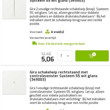
Systeem 55 wit glans (349503)
Gira 2-voudige rechtstaande schakelwip (knop). Systeem
55, wit glans. Let op, alleen geschikt voor dubbele
pulsdrukkers en dubbele drukvlakschakelaars*. Bij het
indrukken veert de schakelwip terug naar een rechte
positie.
Voorraad:
6 stuk(s)
Verwachte levertijd:
Voor 21u besteld, morgen in huis*
12,40
5,06
Gira schakelwip rechtstaand met
controlevenster Systeem 55 wit glans
(349003)
Gira 1-voudige rechtstaande schakelwip (knop) met
controlevenster. Systeem 55, wit glans. Let op, alleen
geschikt voor enkele pulsdrukkers en
drukvlakschakelaars met verlichting*. Bij het indrukken
veert de schakelwip terug naar een rechte positie.