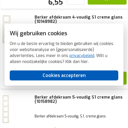
6,55
Berker afdekraam 4-voudig S1 creme glans
(10148982)
Wij gebruiken cookies
Berker afdekraam 4-voudig, S.1, creme glans.
Om u de beste ervaring te bieden gebruiken wij cookies
voor websiteanalyse en (gepersonaliseerde)
Voorraad:
4 stuk(s)
advertenties. Lees meer in ons
privacybeleid
. Wilt u
Verwachte levertijd:
alleen noodzakelijke cookies? Klik dan
hier
.
Voor 21u besteld, morgen in huis*
Cookies accepteren
22,75
10,19
Berker afdekraam 5-voudig S1 creme glans
(10158982)
Berker afdekraam 5-voudig, S.1, creme glans.