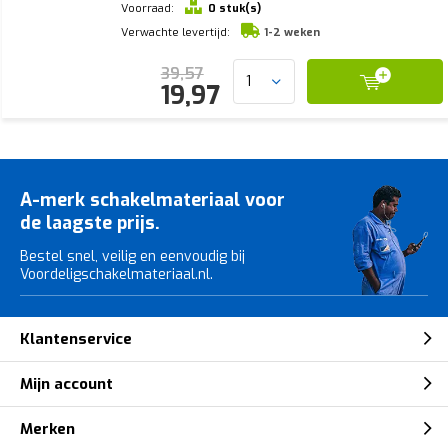
Voorraad:
0 stuk(s)
Verwachte levertijd:
1-2 weken
39,57
19,97
A-merk schakelmateriaal voor
de laagste prijs.
Bestel snel, veilig en eenvoudig bij
Voordeligschakelmateriaal.nl.
Klantenservice
Mijn account
Merken