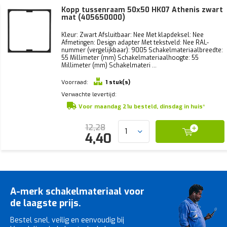
Kopp tussenraam 50x50 HK07 Athenis zwart
mat (405650000)
Kleur: Zwart Afsluitbaar: Nee Met klapdeksel: Nee
Afmetingen: Design adapter Met tekstveld: Nee RAL-
nummer (vergelijkbaar): 9005 Schakelmateriaalbreedte:
55 Millimeter (mm) Schakelmateriaalhoogte: 55
Millimeter (mm) Schakelmateri ...
Voorraad:
1 stuk(s)
Verwachte levertijd:
Voor maandag 21u besteld, dinsdag in huis*
12,28
4,40
A-merk schakelmateriaal voor
de laagste prijs.
Bestel snel, veilig en eenvoudig bij