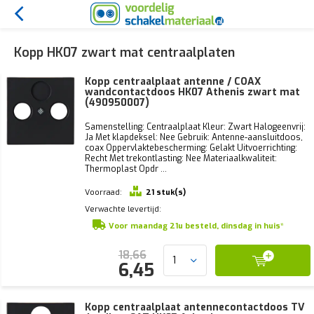
Kopp HK07 zwart mat centraalplaten
Kopp centraalplaat antenne / COAX
wandcontactdoos HK07 Athenis zwart mat
(490950007)
Samenstelling: Centraalplaat Kleur: Zwart Halogeenvrij:
Ja Met klapdeksel: Nee Gebruik: Antenne-aansluitdoos,
coax Oppervlaktebescherming: Gelakt Uitvoerrichting:
Recht Met trekontlasting: Nee Materiaalkwaliteit:
Thermoplast Opdr ...
Voorraad:
21 stuk(s)
Verwachte levertijd:
Voor maandag 21u besteld, dinsdag in huis*
18,66
6,45
Kopp centraalplaat antennecontactdoos TV