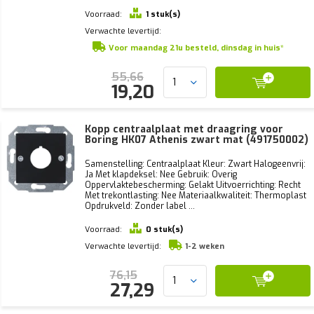
Voorraad:
1 stuk(s)
Verwachte levertijd:
Voor maandag 21u besteld, dinsdag in huis*
55,66
19,20
Kopp centraalplaat met draagring voor
Boring HK07 Athenis zwart mat (491750002)
Samenstelling: Centraalplaat Kleur: Zwart Halogeenvrij:
Ja Met klapdeksel: Nee Gebruik: Overig
Oppervlaktebescherming: Gelakt Uitvoerrichting: Recht
Met trekontlasting: Nee Materiaalkwaliteit: Thermoplast
Opdrukveld: Zonder label ...
Voorraad:
0 stuk(s)
Verwachte levertijd:
1-2 weken
76,15
27,29