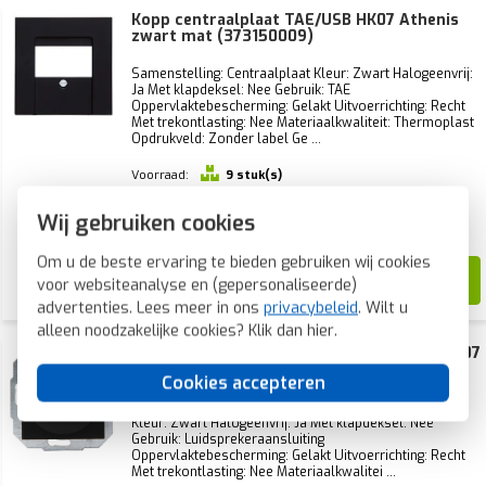
Kopp centraalplaat TAE/USB HK07 Athenis
zwart mat (373150009)
Samenstelling: Centraalplaat Kleur: Zwart Halogeenvrij:
Ja Met klapdeksel: Nee Gebruik: TAE
Oppervlaktebescherming: Gelakt Uitvoerrichting: Recht
Met trekontlasting: Nee Materiaalkwaliteit: Thermoplast
Opdrukveld: Zonder label Ge ...
Voorraad:
9 stuk(s)
Verwachte levertijd:
Wij gebruiken cookies
Voor maandag 21u besteld, dinsdag in huis*
Om u de beste ervaring te bieden gebruiken wij cookies
18,66
voor websiteanalyse en (gepersonaliseerde)
6,69
advertenties. Lees meer in ons
privacybeleid
. Wilt u
alleen noodzakelijke cookies? Klik dan
hier
.
Kopp centraalplaat met luidsprekerbus HK07
Athenis zwart mat (951650006)
Cookies accepteren
Samenstelling: Basiselement met centrale afdekplaat
Kleur: Zwart Halogeenvrij: Ja Met klapdeksel: Nee
Gebruik: Luidsprekeraansluiting
Oppervlaktebescherming: Gelakt Uitvoerrichting: Recht
Met trekontlasting: Nee Materiaalkwalitei ...