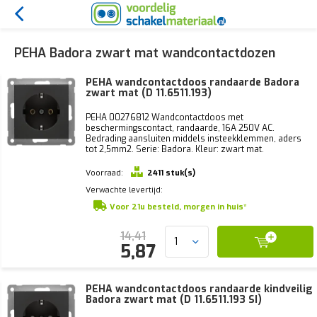
PEHA Badora zwart mat wandcontactdozen
PEHA wandcontactdoos randaarde Badora
zwart mat (D 11.6511.193)
PEHA 00276812 Wandcontactdoos met
beschermingscontact, randaarde, 16A 250V AC.
Bedrading aansluiten middels insteekklemmen, aders
tot 2,5mm2. Serie: Badora. Kleur: zwart mat.
Voorraad:
2411 stuk(s)
Verwachte levertijd:
Voor 21u besteld, morgen in huis*
14,41
5,87
PEHA wandcontactdoos randaarde kindveilig
Badora zwart mat (D 11.6511.193 SI)