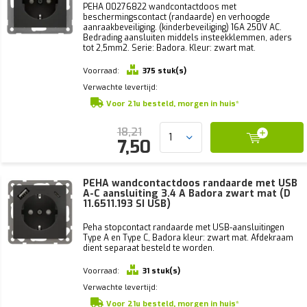
PEHA 00276822 wandcontactdoos met
beschermingscontact (randaarde) en verhoogde
aanraakbeveiliging. (kinderbeveiliging) 16A 250V AC.
Bedrading aansluiten middels insteekklemmen, aders
tot 2,5mm2. Serie: Badora. Kleur: zwart mat.
Voorraad:
375 stuk(s)
Verwachte levertijd:
Voor 21u besteld, morgen in huis*
18,21
7,50
PEHA wandcontactdoos randaarde met USB
A-C aansluiting 3.4 A Badora zwart mat (D
11.6511.193 SI USB)
Peha stopcontact randaarde met USB-aansluitingen
Type A en Type C, Badora kleur: zwart mat. Afdekraam
dient separaat besteld te worden.
Voorraad:
31 stuk(s)
Verwachte levertijd:
Voor 21u besteld, morgen in huis*