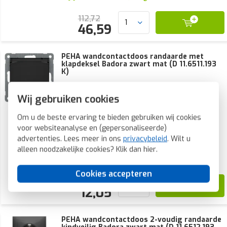
112,72
46,59
PEHA wandcontactdoos randaarde met
klapdeksel Badora zwart mat (D 11.6511.193
K)
PEHA 00276922 wandcontactdoos met
Wij gebruiken cookies
beschermingscontact (randaarde) en klapdeksel, 16A
250V AC. Bedrading aansluiten middels
insteekklemmen, aders tot 2,5mm2. Serie: Badora.
Om u de beste ervaring te bieden gebruiken wij cookies
Kleur: zwart mat.
voor websiteanalyse en (gepersonaliseerde)
Voorraad:
33 stuk(s)
advertenties. Lees meer in ons
privacybeleid
. Wilt u
alleen noodzakelijke cookies? Klik dan
hier
.
Verwachte levertijd:
Voor 21u besteld, morgen in huis*
Cookies accepteren
28,05
12,05
PEHA wandcontactdoos 2-voudig randaarde