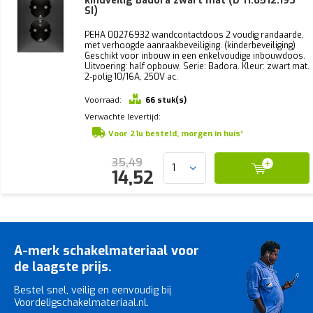
kindveilig Badora zwart mat (D 11.6512.193
SI)
PEHA 00276932 wandcontactdoos 2 voudig randaarde,
met verhoogde aanraakbeveiliging. (kinderbeveiliging)
Geschikt voor inbouw in een enkelvoudige inbouwdoos.
Uitvoering: half opbouw. Serie: Badora. Kleur: zwart mat.
2-polig 10/16A, 250V ac.
Voorraad:
66 stuk(s)
Verwachte levertijd:
Voor 21u besteld, morgen in huis*
35,49
14,52
A-merk schakelmateriaal voor
de laagste prijs.
Bestel snel, veilig en eenvoudig bij
Voordeligschakelmateriaal.nl.