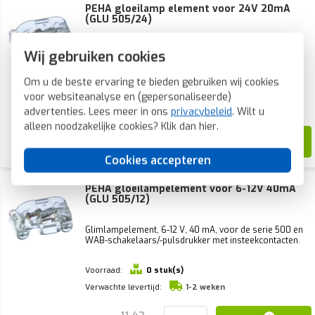
PEHA gloeilamp element voor 24V 20mA
(GLU 505/24)
Gloeilampelement voor 500 serie en WAB
Wij gebruiken cookies
schakelaars/-pulsdrukkers met insteekklemmen, 24V,
20mA.
Om u de beste ervaring te bieden gebruiken wij cookies
Voorraad:
0 stuk(s)
voor websiteanalyse en (gepersonaliseerde)
Verwachte levertijd:
1-2 weken
advertenties. Lees meer in ons
privacybeleid
. Wilt u
alleen noodzakelijke cookies? Klik dan
hier
.
13,99
6,31
Cookies accepteren
PEHA gloeilampelement voor 6-12V 40mA
(GLU 505/12)
Glimlampelement, 6-12 V, 40 mA, voor de serie 500 en
WAB-schakelaars/-pulsdrukker met insteekcontacten.
Voorraad:
0 stuk(s)
Verwachte levertijd:
1-2 weken