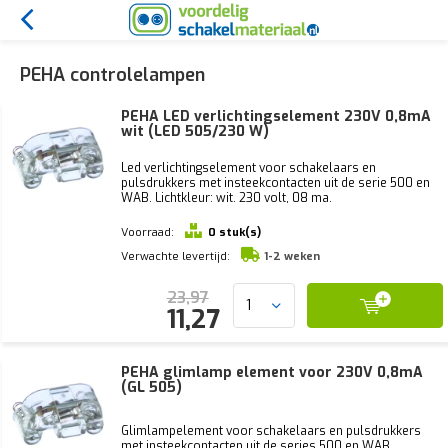
PEHA controlelampen
PEHA LED verlichtingselement 230V 0,8mA
wit (LED 505/230 W)
Led verlichtingselement voor schakelaars en
pulsdrukkers met insteekcontacten uit de serie 500 en
WAB. Lichtkleur: wit. 230 volt, 08 ma.
Voorraad:
0 stuk(s)
Verwachte levertijd:
1-2 weken
23,97
11,27
PEHA glimlamp element voor 230V 0,8mA
(GL 505)
Glimlampelement voor schakelaars en pulsdrukkers
met insteekcontacten uit de series 500 en WAB.