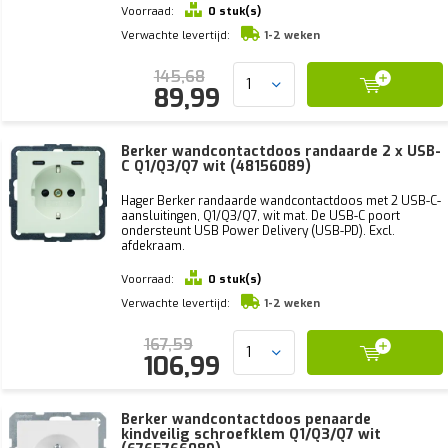
Voorraad:
0 stuk(s)
Verwachte levertijd:
1-2 weken
145,68
89,99
Berker wandcontactdoos randaarde 2 x USB-
C Q1/Q3/Q7 wit (48156089)
Hager Berker randaarde wandcontactdoos met 2 USB-C-
aansluitingen, Q1/Q3/Q7, wit mat. De USB-C poort
ondersteunt USB Power Delivery (USB-PD). Excl.
afdekraam.
Voorraad:
0 stuk(s)
Verwachte levertijd:
1-2 weken
167,59
106,99
Berker wandcontactdoos penaarde
kindveilig schroefklem Q1/Q3/Q7 wit