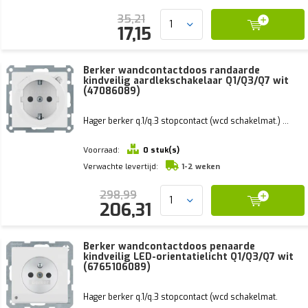
35,21
17,15
Berker wandcontactdoos randaarde
kindveilig aardlekschakelaar Q1/Q3/Q7 wit
(47086089)
Hager berker q.1/q.3 stopcontact (wcd schakelmat.) ...
Voorraad:
0 stuk(s)
Verwachte levertijd:
1-2 weken
298,99
206,31
Berker wandcontactdoos penaarde
kindveilig LED-orientatielicht Q1/Q3/Q7 wit
(6765106089)
Hager berker q.1/q.3 stopcontact (wcd schakelmat.