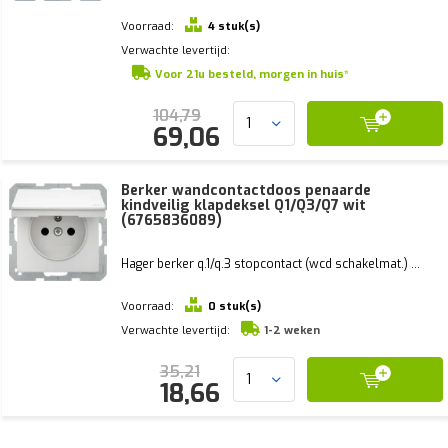
Voorraad:
4 stuk(s)
Verwachte levertijd:
Voor 21u besteld, morgen in huis*
104,79
69,06
Berker wandcontactdoos penaarde
kindveilig klapdeksel Q1/Q3/Q7 wit
(6765836089)
Hager berker q.1/q.3 stopcontact (wcd schakelmat.) ...
Voorraad:
0 stuk(s)
Verwachte levertijd:
1-2 weken
35,21
18,66