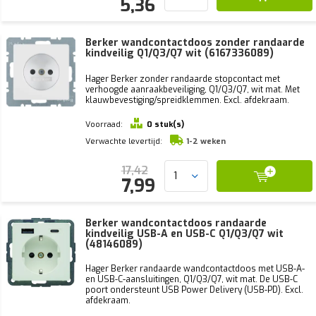
5,36
Berker wandcontactdoos zonder randaarde
kindveilig Q1/Q3/Q7 wit (6167336089)
Hager Berker zonder randaarde stopcontact met
verhoogde aanraakbeveiliging, Q1/Q3/Q7, wit mat. Met
klauwbevestiging/spreidklemmen. Excl. afdekraam.
Voorraad:
0 stuk(s)
Verwachte levertijd:
1-2 weken
17,42
7,99
Berker wandcontactdoos randaarde
kindveilig USB-A en USB-C Q1/Q3/Q7 wit
(48146089)
Hager Berker randaarde wandcontactdoos met USB-A-
en USB-C-aansluitingen, Q1/Q3/Q7, wit mat. De USB-C
poort ondersteunt USB Power Delivery (USB-PD). Excl.
afdekraam.