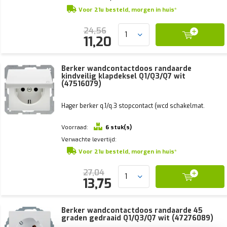
Voor 21u besteld, morgen in huis*
24,56
11,20
Berker wandcontactdoos randaarde
kindveilig klapdeksel Q1/Q3/Q7 wit
(47516079)
Hager berker q.1/q.3 stopcontact (wcd schakelmat.
Voorraad:
6 stuk(s)
Verwachte levertijd:
Voor 21u besteld, morgen in huis*
27,04
13,75
Berker wandcontactdoos randaarde 45
graden gedraaid Q1/Q3/Q7 wit (47276089)