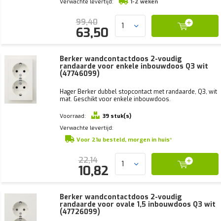
Verwachte levertijd:
1-2 weken
99,40
63,50
Berker wandcontactdoos 2-voudig
randaarde voor enkele inbouwdoos Q3 wit
(47746099)
Hager Berker dubbel stopcontact met randaarde, Q3, wit
mat. Geschikt voor enkele inbouwdoos.
Voorraad:
39 stuk(s)
Verwachte levertijd:
Voor 21u besteld, morgen in huis*
22,14
10,82
Berker wandcontactdoos 2-voudig
randaarde voor ovale 1,5 inbouwdoos Q3 wit
(47726099)