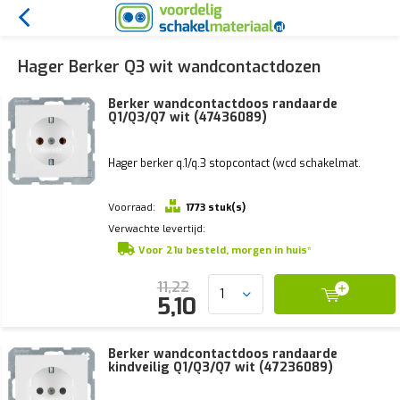
Hager Berker Q3 wit wandcontactdozen
Berker wandcontactdoos randaarde
Q1/Q3/Q7 wit (47436089)
Hager berker q.1/q.3 stopcontact (wcd schakelmat.
Voorraad:
1773 stuk(s)
Verwachte levertijd:
Voor 21u besteld, morgen in huis*
11,22
5,10
Berker wandcontactdoos randaarde
kindveilig Q1/Q3/Q7 wit (47236089)