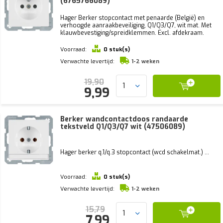
(6765766089)
Hager Berker stopcontact met penaarde (België) en
verhoogde aanraakbeveiliging, Q1/Q3/Q7, wit mat. Met
klauwbevestiging/spreidklemmen. Excl. afdekraam.
Voorraad:
0 stuk(s)
Verwachte levertijd:
1-2 weken
19,90
9,99
Berker wandcontactdoos randaarde
tekstveld Q1/Q3/Q7 wit (47506089)
Hager berker q.1/q.3 stopcontact (wcd schakelmat.) ...
Voorraad:
0 stuk(s)
Verwachte levertijd:
1-2 weken
15,79
7,99