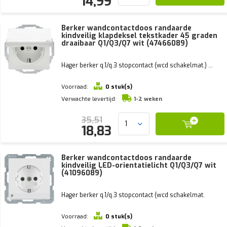
14,99
Berker wandcontactdoos randaarde
kindveilig klapdeksel tekstkader 45 graden
draaibaar Q1/Q3/Q7 wit (47466089)
Hager berker q.1/q.3 stopcontact (wcd schakelmat.) ...
Voorraad:
0 stuk(s)
Verwachte levertijd:
1-2 weken
35,51
18,83
Berker wandcontactdoos randaarde
kindveilig LED-orientatielicht Q1/Q3/Q7 wit
(41096089)
Hager berker q.1/q.3 stopcontact (wcd schakelmat.
Voorraad:
0 stuk(s)