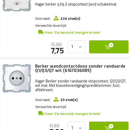
Hager berker q.1/q.3 stopcontact (wcd schakelmat.
Voorraad:
224 stuk(s)
Verwachte levertijd:
Voor 21u besteld, morgen in huis*
17,00
7,75
Berker wandcontactdoos zonder randaarde
Q1/Q3/Q7 wit (6167036089)
Hager Berker zonder randaarde stopcontact, Q1/Q3/Q7,
wit mat. Met klauwbevestiging/spreidklemmen. Excl.
afdekraam.
Voorraad:
23 stuk(s)
Verwachte levertijd:
Voor 21u besteld, morgen in huis*
11,93