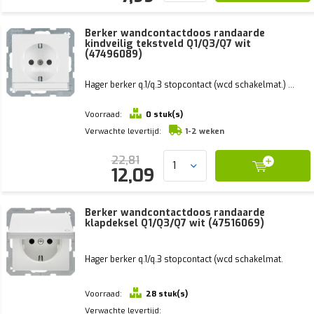
Berker wandcontactdoos randaarde
kindveilig tekstveld Q1/Q3/Q7 wit
(47496089)
Hager berker q.1/q.3 stopcontact (wcd schakelmat.) ...
Voorraad:
0 stuk(s)
Verwachte levertijd:
1-2 weken
22,81
12,09
Berker wandcontactdoos randaarde
klapdeksel Q1/Q3/Q7 wit (47516069)
Hager berker q.1/q.3 stopcontact (wcd schakelmat.
Voorraad:
28 stuk(s)
Verwachte levertijd: