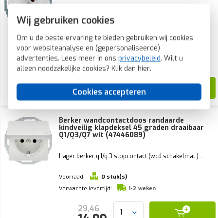
Hager berker q.1/q.3 stopcontact (wcd schakelmat.) ...
Wij gebruiken cookies
Om u de beste ervaring te bieden gebruiken wij cookies
Voorraad:
8 stuk(s)
voor websiteanalyse en (gepersonaliseerde)
Verwachte levertijd:
advertenties. Lees meer in ons
privacybeleid
. Wilt u
Voor 21u besteld, morgen in huis*
alleen noodzakelijke cookies? Klik dan
hier
.
15,55
Cookies accepteren
7,72
Berker wandcontactdoos randaarde
kindveilig klapdeksel 45 graden draaibaar
Q1/Q3/Q7 wit (47446089)
Hager berker q.1/q.3 stopcontact (wcd schakelmat.) ...
Voorraad:
0 stuk(s)
Verwachte levertijd:
1-2 weken
29,46