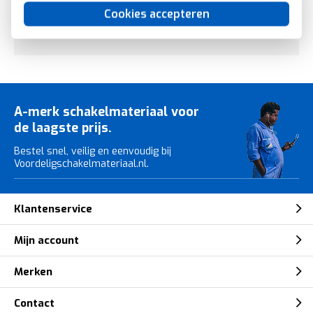
Gira E2 schakelmateriaal, kunststof.
Cookies accepteren
Mat aluminium.
A-merk schakelmateriaal voor
de laagste prijs.
Bestel snel, veilig en eenvoudig bij
Voordeligschakelmateriaal.nl.
Klantenservice
Mijn account
Merken
Contact