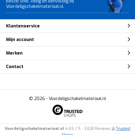
Bestel snel, veilig en eenvoudig bij
Voordeligschakelmateriaal.nl.
Klantenservice
Mijn account
Merken
Contact
© 2026 -
Voordeligschakelmateriaal.nl
Voordeligschakelmateriaal.nl
4.65
/
5
-
3328
Reviews @
Trusted
Shops