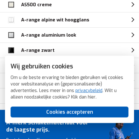
AS500 creme
A-range alpine wit hoogglans
A-range aluminium look
A-range zwart
Wij gebruiken cookies
A-range sneeuwwit mat
Om u de beste ervaring te bieden gebruiken wij cookies
A-range antraciet mat
voor websiteanalyse en (gepersonaliseerde)
advertenties. Lees meer in ons
privacybeleid
. Wilt u
A-range grafietzwart mat
alleen noodzakelijke cookies? Klik dan
hier
.
Cookies accepteren
A-merk schakelmateriaal voor
de laagste prijs.