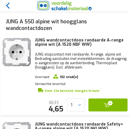
JUNG A 550 alpine wit hoogglans
wandcontactdozen
JUNG wandcontactdoos randaarde A-range
alpine wit (A 1520 NBF WW)
JUNG stopcontact met randaarde, A-range, alpine wit.
Bedrading aansluiten met insteekklemmen, de draagring
is aangesloten op de aardverbinding. Thermoplast
(hoogglans). Excl. afdekraam.
Voorraad:
132 stuk(s)
Verwachte levertijd:
Voor 21u besteld, morgen in huis*
10,71
4,65
JUNG wandcontactdoos randaarde Safety+
A-range alpine wit (A 1520 NKI WW)