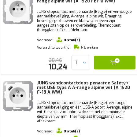
range alpine wit (A 1520 FBFKI WW)
JUNG stopcontact met penaarde (België) en verhoogde
aanraakbeveiliging, A-range, alpine wit. Draagring,
bevestigingsklauwen en klauwschroeven zijn
aangesloten op de aardverbinding. Thermoplast
(hoogglans). Excl. afdekraam.
Voorraad:
0 stuk(s)
Verwachte levertijd:
1-2 weken
20,46
10,24
JUNG wandcontactdoos penaarde Safety+
met USB type A A-range alpine wit (A 1520
F-18 A WW)
JUNG stopcontact met penaarde (België), verhoogde
aanraakbeveiliging en één USB-A poort. A-range, alpine
wit. Geschikt voor inbouwdozen met een minimale
diepte van 57 mm. Thermoplast (hoogglans). Excl.
afdekraam.
Voorraad:
0 stuk(s)