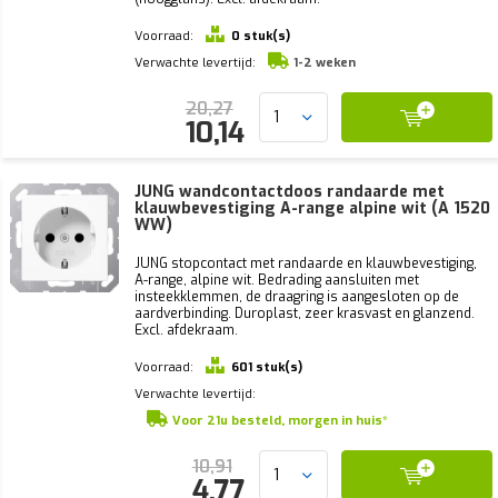
Voorraad:
0 stuk(s)
Verwachte levertijd:
1-2 weken
20,27
10,14
JUNG wandcontactdoos randaarde met
klauwbevestiging A-range alpine wit (A 1520
WW)
JUNG stopcontact met randaarde en klauwbevestiging,
A-range, alpine wit. Bedrading aansluiten met
insteekklemmen, de draagring is aangesloten op de
aardverbinding. Duroplast, zeer krasvast en glanzend.
Excl. afdekraam.
Voorraad:
601 stuk(s)
Verwachte levertijd:
Voor 21u besteld, morgen in huis*
10,91
4,77