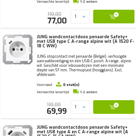
Verwachte levertijd:
1-2 weken
110,00
77,00
JUNG wandcontactdoos penaarde Safety+
met USB type C A-range alpine wit (A 1520 F-
18 C WW)
JUNG stopcontact met penaarde (België), verhoogde
aanraakbeveiliging en één USB-C poort. A-range, alpine
wit. Geschikt voor inbouwdozen met een minimale
diepte van 57 mm. Thermoplast (hoogglans). Excl.
afdekraam.
Voorraad:
0 stuk(s)
Verwachte levertijd:
1-2 weken
110,00
69,99
JUNG wandcontactdoos penaarde Safety+
met USB type A en C A-range alpine wit (A