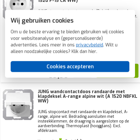
1520 F-15 CA WW)
JUNG stopcontact met penaarde (België), verhoogde
aanraakbeveiliging en USB-poorten type A en C. A-range,
Wij gebruiken cookies
alpine wit. Geschikt voor inbouwdozen met een
minimale diepte van 57 mm. Thermoplast (hoogglans).
Excl. afdekraam.
Om u de beste ervaring te bieden gebruiken wij cookies
voor websiteanalyse en (gepersonaliseerde)
Voorraad:
2 stuk(s)
advertenties. Lees meer in ons
privacybeleid
. Wilt u
Verwachte levertijd:
alleen noodzakelijke cookies? Klik dan
hier
.
Voor 21u besteld, morgen in huis*
Cookies accepteren
110,00
69,99
JUNG wandcontactdoos randaarde met
klapdeksel A-range alpine wit (A 1520 NBFKL
WW)
JUNG stopcontact met randaarde en klapdeksel, A-
range, alpine wit. Bedrading aansluiten met
insteekklemmen, de draagring is aangesloten op de
aardverbinding. Thermoplast (hoogglans). Excl.
afdekraam.