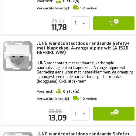
Voorraad:
0 stuk(s)
Verwachte levertijd:
1-2 weken
26,22
11,78
JUNG wandcontactdoos randaarde Safety+
met klapdeksel A-range alpine wit (A 1520
NBFKIKL WW)
JUNG stopcontact met randaarde, verhoogde
aanraakveiligheid en klapdeksel, A-range, alpine wit.
Bedrading aansluiten met insteekklemmen, de draagring
is aangesloten op de aardverbinding. Thermoplast
(hoogglans). Excl. afdekraam.
Voorraad:
0 stuk(s)
Verwachte levertijd:
1-2 weken
29,96
13,09
JUNG wandcontactdoos randaarde Safety+