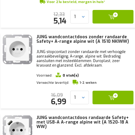
Voor 21u besteld, morgen in huis*
12,33
5,14
JUNG wandcontactdoos zonder randaarde
Safety+ A-range alpine wit (A 1510 NKIWW)
JUNG stopcontact zonder randaarde met verhoogde
aanraakbeveiliging, A-range, alpine wit. Bedrading
aansluiten met insteekklemmen. Duroplast, zeer
krasvast en glanzend. Excl. afdekraam.
Voorraad:
0 stuk(s)
Verwachte levertijd:
1-2 weken
16,09
6,99
JUNG wandcontactdoos randaarde Safety+
met USB-A A-range alpine wit (A 1520-18 A
WW)