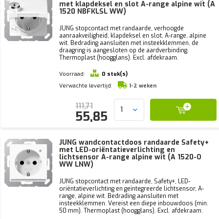
met klapdeksel en slot A-range alpine wit (A
1520 NBFKLSL WW)
JUNG stopcontact met randaarde, verhoogde
aanraakveiligheid, klapdeksel en slot, A-range, alpine
wit. Bedrading aansluiten met insteekklemmen, de
draagring is aangesloten op de aardverbinding.
Thermoplast (hoogglans). Excl. afdekraam.
Voorraad:
0 stuk(s)
Verwachte levertijd:
1-2 weken
111,71
55,85
JUNG wandcontactdoos randaarde Safety+
met LED-oriëntatieverlichting en
lichtsensor A-range alpine wit (A 1520-O
WW LNW)
JUNG stopcontact met randaarde, Safety+, LED-
oriëntatieverlichting en geïntegreerde lichtsensor, A-
range, alpine wit. Bedrading aansluiten met
insteekklemmen. Vereist een diepe inbouwdoos (min.
50 mm). Thermoplast (hoogglans). Excl. afdekraam.