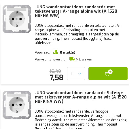
JUNG wandcontactdoos randaarde met
tekstvenster A-range alpine wit (A 1520
NBFNA WW)
JUNG stopcontact met randaarde en tekstvenster, A-
range, alpine wit. Bedrading aansluiten met
insteekklemmen, de draagring is aangesloten op de
aardverbinding. Thermoplast (hoogglans). Excl.
afdekraam.
Voorraad:
0 stuk(s)
Verwachte levertijd:
1-2 weken
16,49
7,58
JUNG wandcontactdoos randaarde Safety+
met tekstvenster A-range alpine wit (A 1520
NBFKINA WW)
JUNG stopcontact met randaarde, verhoogde
aanraakveiligheid en tekstvenster, A-range, alpine wit.
Bedrading aansluiten met insteekklemmen, de draagring
is aangesloten op de aardverbinding. Thermoplast
(hoogglans). Excl. afdekraam.