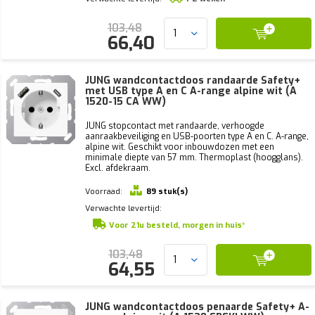
103,48
66,40
JUNG wandcontactdoos randaarde Safety+
met USB type A en C A-range alpine wit (A
1520-15 CA WW)
JUNG stopcontact met randaarde, verhoogde
aanraakbeveiliging en USB-poorten type A en C. A-range,
alpine wit. Geschikt voor inbouwdozen met een
minimale diepte van 57 mm. Thermoplast (hoogglans).
Excl. afdekraam.
Voorraad:
89 stuk(s)
Verwachte levertijd:
Voor 21u besteld, morgen in huis*
103,48
64,55
JUNG wandcontactdoos penaarde Safety+ A-