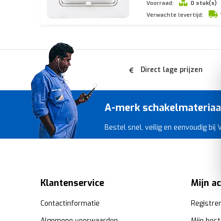
Voorraad:
0 stuk(s)
Verwachte levertijd:
Direct lage prijzen
A-merk schakelmateriaal 
Bestel snel, veilig en eenvoudig bij
Klantenservice
Mijn a
Contactinformatie
Registre
Algemene voorwaarden
Mijn best