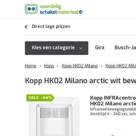
Direct lage prijzen
Kies een categorie
Gira
Busch-Ja
Home
Kopp
Kopp HK02 Milano
Kopp HK02 Mila
Kopp HK02 Milano arctic wit be
Kopp INFRAcontro
SALE
-44%
HK02 Milano arcti
Infrarood bewegingsmelder
insteltijd 4 - 240 sec, s