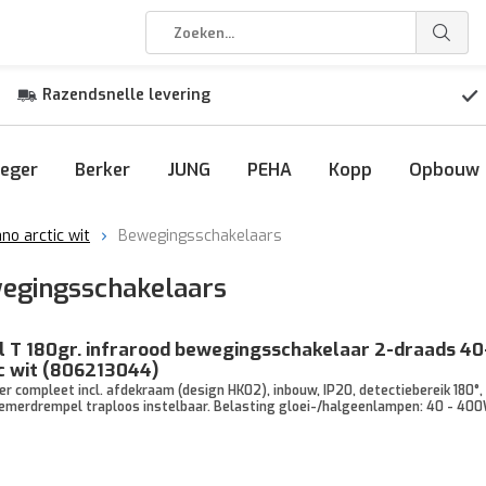
Razendsnelle levering
eger
Berker
JUNG
PEHA
Kopp
Opbouw
no arctic wit
Bewegingsschakelaars
wegingsschakelaars
l T 180gr. infrarood bewegingsschakelaar 2-draads 
c wit (806213044)
 compleet incl. afdekraam (design HK02), inbouw, IP20, detectiebereik 180°, 
chemerdrempel traploos instelbaar. Belasting gloei-/halgeenlampen: 40 - 400W