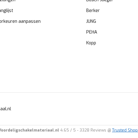
anglijst
Berker
orkeuren aanpassen
JUNG
PEHA
Kopp
aal.nl
Voordeligschakelmateriaal.nl
4.65
/
5
-
3328
Reviews @
Trusted Shop