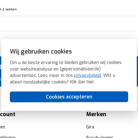
1-2 weken
Razendsnelle levering
Wij gebruiken cookies
Om u de beste ervaring te bieden gebruiken wij cookies
voor de laagste prijs.
voor websiteanalyse en (gepersonaliseerde)
advertenties. Lees meer in ons
privacybeleid
. Wilt u
 Voordeligschakelmateriaal.nl.
alleen noodzakelijke cookies? Klik dan
hier
.
Cookies accepteren
ccount
Merken
ren
Gira
ellingen
Busch-Jaeger