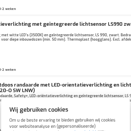
1-2 weken
ieverlichting met geïntegreerde lichtsensor LS990 zw
g met witte LED's (3500K) en geïntegreerde lichtsensor, LS 990, zwart. Bedr
 voor diepe inbouwdozen (min. 50 mm). Thermoplast (hoogglans). Excl. afde
1-2 weken
oos randaarde met LED-orientatieverlichting en lich
1520-O SW LNW)
aarde, Safety+, LED-oriëntatieverlichting en geïntegreerde lichtsensor, LS 
emmen. Vereist een diepe inbouwdoos (min. 50 mm). Thermoplast (hoogglans)
Wij gebruiken cookies
Om u de beste ervaring te bieden gebruiken wij cookies
voor websiteanalyse en (gepersonaliseerde)
1-2 weken