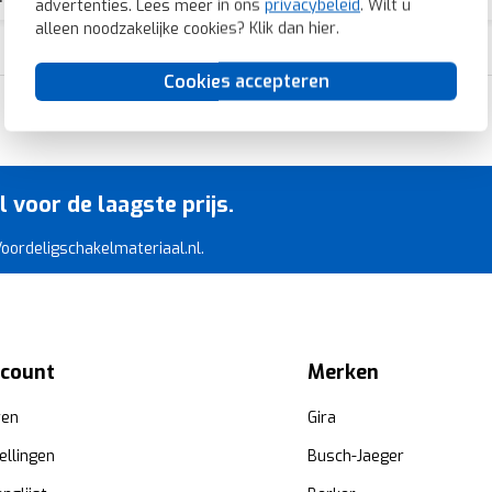
advertenties. Lees meer in ons
privacybeleid
. Wilt u
alleen noodzakelijke cookies? Klik dan
hier
.
Cookies accepteren
Razendsnelle levering
voor de laagste prijs.
 Voordeligschakelmateriaal.nl.
ccount
Merken
ren
Gira
ellingen
Busch-Jaeger