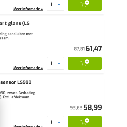
Meer informatie »
art glans (LS
ading aansluiten met
kraam.
61,47
87,81
Meer informatie »
tsensor LS990
990, zwart. Bedrading
. Excl. afdekraam.
58,99
93,63
Meer informatie »