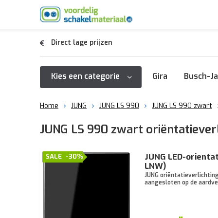
Direct lage prijzen
Kies een categorie
Gira
Busch-Ja
Home
JUNG
JUNG LS 990
JUNG LS 990 zwart
JUNG LS 990 zwart oriëntatieverl
JUNG LED-orientat
SALE
-30%
LNW)
JUNG oriëntatieverlichtin
aangesloten op de aardve