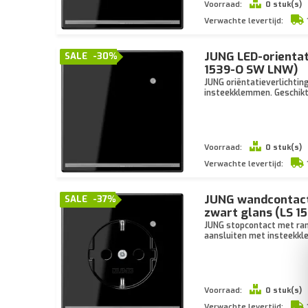
Voorraad:
0 stuk(s)
Verwachte levertijd:
JUNG LED-orientat
SALE
-30%
1539-O SW LNW)
JUNG oriëntatieverlichtin
insteekklemmen. Geschikt
Voorraad:
0 stuk(s)
Verwachte levertijd:
JUNG wandcontactd
SALE
-37%
zwart glans (LS 
JUNG stopcontact met rand
aansluiten met insteekkl
Voorraad:
0 stuk(s)
Verwachte levertijd: