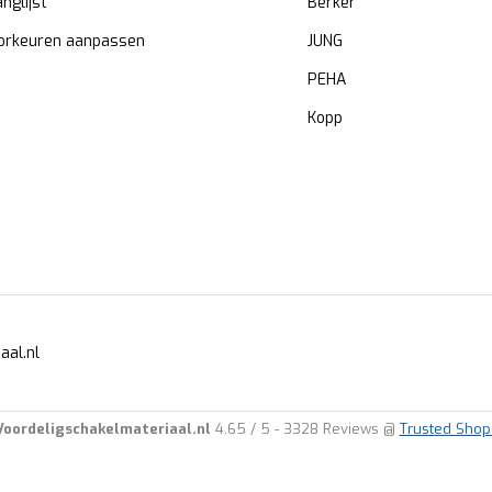
anglijst
Berker
orkeuren aanpassen
JUNG
PEHA
Kopp
aal.nl
Voordeligschakelmateriaal.nl
4.65
/
5
-
3328
Reviews @
Trusted Shop