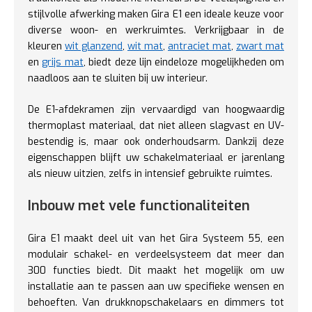
stijlvolle afwerking maken Gira E1 een ideale keuze voor
diverse woon- en werkruimtes. Verkrijgbaar in de
kleuren
wit glanzend
,
wit mat
,
antraciet mat
,
zwart mat
en
grijs mat
, biedt deze lijn eindeloze mogelijkheden om
naadloos aan te sluiten bij uw interieur.
De E1-afdekramen zijn vervaardigd van hoogwaardig
thermoplast materiaal, dat niet alleen slagvast en UV-
bestendig is, maar ook onderhoudsarm. Dankzij deze
eigenschappen blijft uw schakelmateriaal er jarenlang
als nieuw uitzien, zelfs in intensief gebruikte ruimtes.
Inbouw met vele functionaliteiten
Gira E1 maakt deel uit van het Gira Systeem 55, een
modulair schakel- en verdeelsysteem dat meer dan
300 functies biedt. Dit maakt het mogelijk om uw
installatie aan te passen aan uw specifieke wensen en
behoeften. Van drukknopschakelaars en dimmers tot