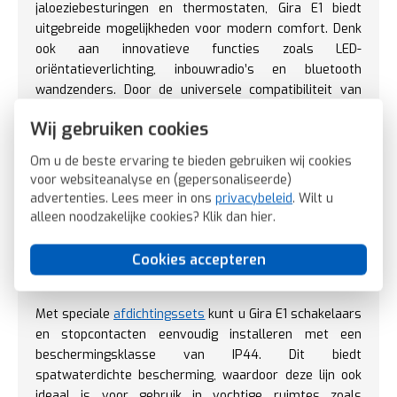
jaloeziebesturingen en thermostaten, Gira E1 biedt
uitgebreide mogelijkheden voor modern comfort. Denk
ook aan innovatieve functies zoals LED-
oriëntatieverlichting, inbouwradio’s en bluetooth
wandzenders. Door de universele compatibiliteit van
Systeem 55 zijn de mogelijkheden eindeloos.
Wij gebruiken cookies
Bekijk ons volledige assortiment aan
basiselementen
Om u de beste ervaring te bieden gebruiken wij cookies
en ontdek hoe u uw schakelmateriaal kunt
voor websiteanalyse en (gepersonaliseerde)
personaliseren met bijpassende centraaldelen en
advertenties. Lees meer in ons
privacybeleid
. Wilt u
afdekramen. Creëer een uniform en stijlvol geheel in
alleen noodzakelijke cookies? Klik dan
hier
.
elke ruimte.
Cookies accepteren
IP44 biedt bescherming tegen vocht
Met speciale
afdichtingssets
kunt u Gira E1 schakelaars
en stopcontacten eenvoudig installeren met een
beschermingsklasse van IP44. Dit biedt
spatwaterdichte bescherming, waardoor deze lijn ook
ideaal is voor gebruik in vochtige ruimtes zoals