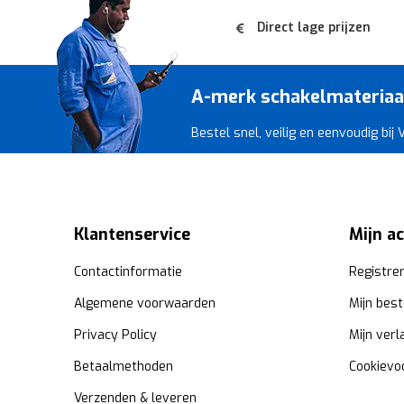
Direct lage prijzen
A-merk schakelmateriaal 
Bestel snel, veilig en eenvoudig bij
Klantenservice
Mijn a
Contactinformatie
Registre
Algemene voorwaarden
Mijn best
Privacy Policy
Mijn verl
Betaalmethoden
Cookievo
Verzenden & leveren