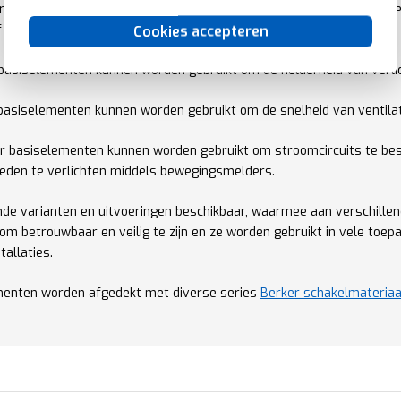
r basiselementen kunnen worden gebruikt om stroomcircuits te open
 uit kunnen worden gezet (zoals lampen).
Cookies accepteren
asiselementen kunnen worden gebruikt om de helderheid van verlic
basiselementen kunnen worden gebruikt om de snelheid van ventila
er basiselementen kunnen worden gebruikt om stroomcircuits te bes
ieden te verlichten middels bewegingsmelders.
lende varianten en uitvoeringen beschikbaar, waarmee aan verschille
om betrouwbaar en veilig te zijn en ze worden gebruikt in vele toep
tallaties.
menten worden afgedekt met diverse series
Berker schakelmateriaa