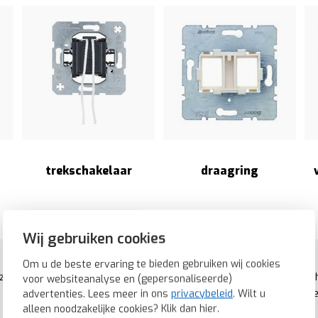
trekschakelaar
draagring
Wij gebruiken cookies
Om u de beste ervaring te bieden gebruiken wij cookies
ijn onderdelen van schakelmateriaal die worden gebruikt om verschil
voor websiteanalyse en (gepersonaliseerde)
 enkele voorbeelden van de verschillende functies die Berker basi
advertenties. Lees meer in ons
privacybeleid
. Wilt u
alleen noodzakelijke cookies? Klik dan
hier
.