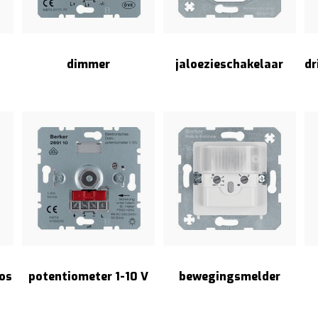
dimmer
jaloezieschakelaar
dr
os
potentiometer 1-10 V
bewegingsmelder