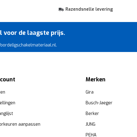
Razendsnelle levering
voor de laagste prijs.
 Voordeligschakelmateriaal.nl.
ccount
Merken
ren
Gira
ellingen
Busch-Jaeger
anglijst
Berker
orkeuren aanpassen
JUNG
PEHA