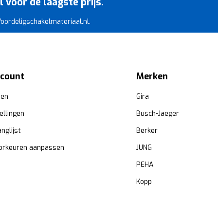
voor de laagste prijs.
 Voordeligschakelmateriaal.nl.
ccount
Merken
ren
Gira
ellingen
Busch-Jaeger
anglijst
Berker
orkeuren aanpassen
JUNG
PEHA
Kopp