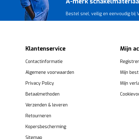
A-merk schakelmateriaal 
Bestel snel, veilig en eenvoudig bij
Klantenservice
Mijn a
Contactinformatie
Registre
Algemene voorwaarden
Mijn best
Privacy Policy
Mijn verl
Betaalmethoden
Cookievo
Verzenden & leveren
Retourneren
Kopersbescherming
Sitemap