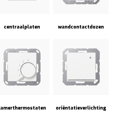
centraalplaten
wandcontactdozen
kamerthermostaten
oriëntatieverlichting