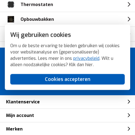
Thermostaten
Opbouwbakken
Wij gebruiken cookies
Opbouwbak
Om u de beste ervaring te bieden gebruiken wij cookies
voor websiteanalyse en (gepersonaliseerde)
advertenties. Lees meer in ons
privacybeleid
. Wilt u
A-merk schakelmateriaal voor
alleen noodzakelijke cookies? Klik dan
hier
.
de laagste prijs.
Bestel snel, veilig en eenvoudig bij
Cookies accepteren
Voordeligschakelmateriaal.nl.
Klantenservice
Mijn account
Merken