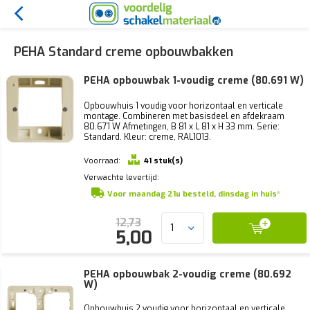
PEHA Standard creme opbouwbakken
PEHA opbouwbak 1-voudig creme (80.691 W)
Opbouwhuis 1 voudig voor horizontaal en verticale
montage. Combineren met basisdeel en afdekraam
80.671 W Afmetingen, B 81 x L 81 x H 33 mm. Serie:
Standard. Kleur: creme, RAL1013.
Voorraad:
41 stuk(s)
Verwachte levertijd:
Voor maandag 21u besteld, dinsdag in huis*
12,73
5,00
PEHA opbouwbak 2-voudig creme (80.692
W)
Opbouwhuis 2 voudig voor horizontaal en verticale