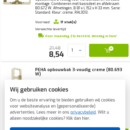
montage. Combineren met basisdeel en afdekraam
80.672 W. Afmetingen, B 81 x L 152 x H 33 mm. Serie:
Standard. Kleur: creme, RAL1013.
Voorraad:
17 stuk(s)
Verwachte levertijd:
Voor maandag 21u besteld, dinsdag in huis*
21,48
8,54
PEHA opbouwbak 3-voudig creme (80.693
W)
Opbouwhuis 3-voudig voor horizontaal en verticale
Wij gebruiken cookies
montage. Combineren met basisdeel en afdekraam
80.673 W. Afmetingen, B 81 x L 223 x H 33 mm. Serie:
Standard. Kleur: creme, RAL 1013.
Om u de beste ervaring te bieden gebruiken wij cookies
voor websiteanalyse en (gepersonaliseerde)
Voorraad:
7 stuk(s)
advertenties. Lees meer in ons
privacybeleid
. Wilt u
Verwachte levertijd:
alleen noodzakelijke cookies? Klik dan
hier
.
Voor maandag 21u besteld, dinsdag in huis*