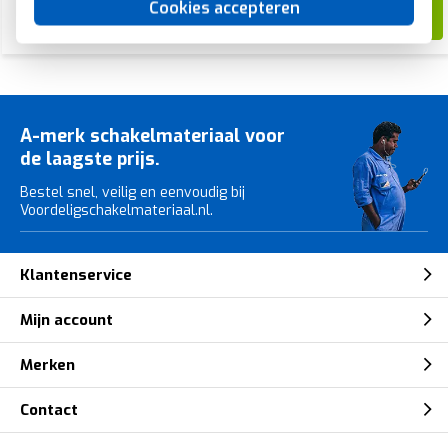
Cookies accepteren
38,36
18,03
A-merk schakelmateriaal voor
de laagste prijs.
Bestel snel, veilig en eenvoudig bij
Voordeligschakelmateriaal.nl.
Klantenservice
Mijn account
Merken
Contact