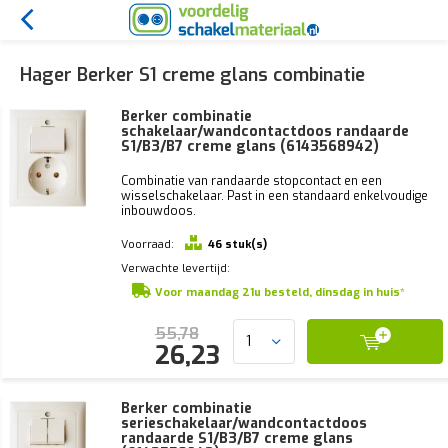
Hager Berker S1 creme glans combinatie
Berker combinatie
schakelaar/wandcontactdoos randaarde
S1/B3/B7 creme glans (6143568942)
Combinatie van randaarde stopcontact en een
wisselschakelaar. Past in een standaard enkelvoudige
inbouwdoos.
Voorraad:
46 stuk(s)
Verwachte levertijd:
Voor maandag 21u besteld, dinsdag in huis*
55,78
26,23
Berker combinatie
serieschakelaar/wandcontactdoos
randaarde S1/B3/B7 creme glans