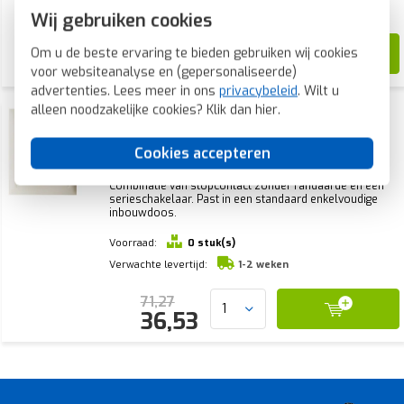
Voor maandag 21u besteld, dinsdag in huis*
Wij gebruiken cookies
57,41
Om u de beste ervaring te bieden gebruiken wij cookies
25,66
voor websiteanalyse en (gepersonaliseerde)
advertenties. Lees meer in ons
privacybeleid
. Wilt u
alleen noodzakelijke cookies? Klik dan
hier
.
Berker combinatie
serieschakelaar/wandcontactdoos zonder
randaarde S1/B3/B7 creme glans
Cookies accepteren
(6143658982)
Combinatie van stopcontact zonder randaarde en een
serieschakelaar. Past in een standaard enkelvoudige
inbouwdoos.
Voorraad:
0 stuk(s)
Verwachte levertijd:
1-2 weken
71,27
36,53