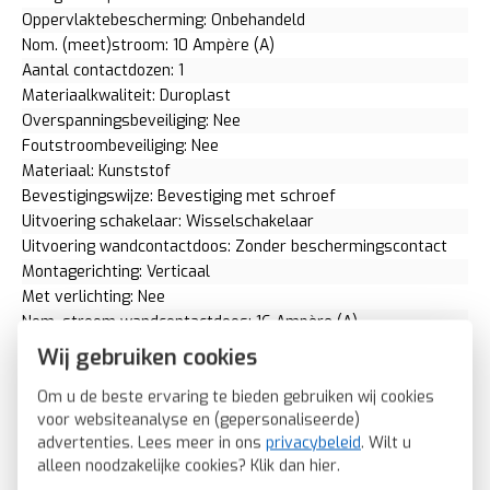
Oppervlaktebescherming: Onbehandeld
Nom. (meet)stroom: 10 Ampère (A)
Aantal contactdozen: 1
Materiaalkwaliteit: Duroplast
Overspanningsbeveiliging: Nee
Foutstroombeveiliging: Nee
Materiaal: Kunststof
Bevestigingswijze: Bevestiging met schroef
Uitvoering schakelaar: Wisselschakelaar
Uitvoering wandcontactdoos: Zonder beschermingscontact
Montagerichting: Verticaal
Met verlichting: Nee
Nom. stroom wandcontactdoos: 16 Ampère (A)
RAL-nummer (vergelijkbaar): 1013
Wij gebruiken cookies
Transparant: Nee
Om u de beste ervaring te bieden gebruiken wij cookies
Uitvoering oppervlakte: Glanzend
voor websiteanalyse en (gepersonaliseerde)
Met glaszekering: Nee
advertenties. Lees meer in ons
privacybeleid
. Wilt u
Geschikt voor beschermingsgraad (IP): IP20
alleen noodzakelijke cookies? Klik dan
hier
.
Schakelmateriaalbreedte: 80,5 Millimeter (mm)