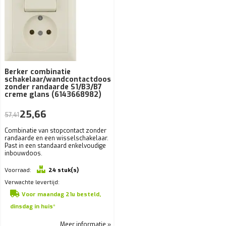
Berker combinatie
schakelaar/wandcontactdoos
zonder randaarde S1/B3/B7
creme glans (6143668982)
25,66
57,41
Combinatie van stopcontact zonder
randaarde en een wisselschakelaar.
Past in een standaard enkelvoudige
inbouwdoos.
Voorraad:
24 stuk(s)
Verwachte levertijd:
Voor maandag 21u besteld,
dinsdag in huis*
Meer informatie »