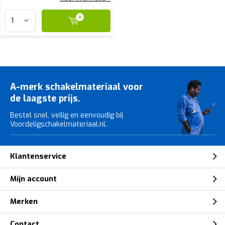
A-merk schakelmateriaal voor
de laagste prijs.
Bestel snel, veilig en eenvoudig bij
Voordeligschakelmateriaal.nl.
Klantenservice
Mijn account
Merken
Contact