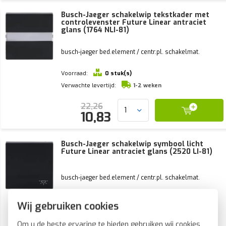
Busch-Jaeger schakelwip tekstkader met
controlevenster Future Linear antraciet
glans (1764 NLI-81)
busch-jaeger bed.element / centr.pl. schakelmat.
Voorraad:
0 stuk(s)
Verwachte levertijd:
1-2 weken
22,26
10,83
Busch-Jaeger schakelwip symbool licht
Future Linear antraciet glans (2520 LI-81)
busch-jaeger bed.element / centr.pl. schakelmat.
Voorraad:
0 stuk(s)
Wij gebruiken cookies
Verwachte levertijd:
1-2 weken
Om u de beste ervaring te bieden gebruiken wij cookies