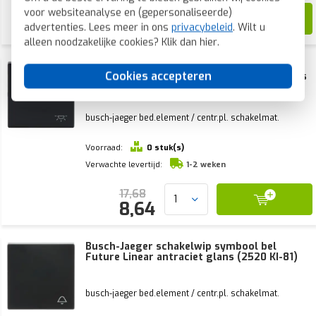
18,17
voor websiteanalyse en (gepersonaliseerde)
8,89
advertenties. Lees meer in ons
privacybeleid
. Wilt u
alleen noodzakelijke cookies? Klik dan
hier
.
Busch-Jaeger schakelwip controlevenster
Cookies accepteren
symbool licht Future Linear antraciet glans
(1789 LI-81)
busch-jaeger bed.element / centr.pl. schakelmat.
Voorraad:
0 stuk(s)
Verwachte levertijd:
1-2 weken
17,68
8,64
Busch-Jaeger schakelwip symbool bel
Future Linear antraciet glans (2520 KI-81)
busch-jaeger bed.element / centr.pl. schakelmat.