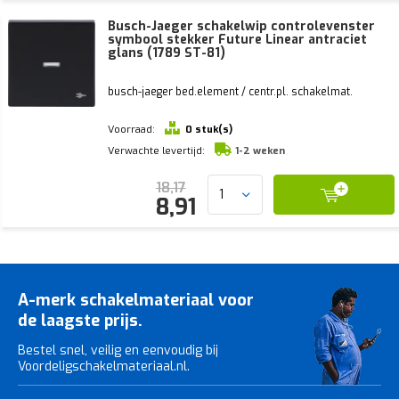
Busch-Jaeger schakelwip controlevenster
symbool stekker Future Linear antraciet
glans (1789 ST-81)
busch-jaeger bed.element / centr.pl. schakelmat.
Voorraad:
0 stuk(s)
Verwachte levertijd:
1-2 weken
18,17
8,91
A-merk schakelmateriaal voor
de laagste prijs.
Bestel snel, veilig en eenvoudig bij
Voordeligschakelmateriaal.nl.