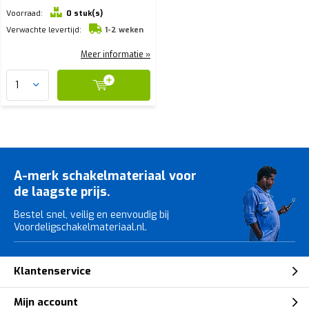
Voorraad:
0 stuk(s)
Verwachte levertijd:
1-2 weken
Meer informatie »
A-merk schakelmateriaal voor
de laagste prijs.
Bestel snel, veilig en eenvoudig bij
Voordeligschakelmateriaal.nl.
Klantenservice
Mijn account