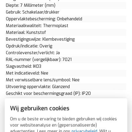
Diepte: 7 Millimeter (mm)
Gebruik: Schakelaar/drukker
Oppervlaktebescherming: Onbehandeld
Materiaalkwaliteit: Thermoplast
Materiaal: Kunststof
Bevestigingswijze: Klembevestiging
Opdruk/indicatie: Overig
Controlevenster/verlicht: Ja
RAL-nummer (vergelijkbaar): 7021
Slagvastheid: IK03
Met indicatieveld: Nee
Met verwisselbare lens/symbool: Nee
Uitvoering oppervlakte: Glanzend
Geschikt voor beschermingsgraad (IP): IP20
Geschikt voor bussysteem-toetsaansluiting: Nee
Aftastsymbool / barrièrevrij: Nee
Wij gebruiken cookies
Antibacteriële behandeling: Nee
Om u de beste ervaring te bieden gebruiken wij cookies
2CKA001751A3157 1789ST-81
voor websiteanalyse en (gepersonaliseerde)
Busch-Jaeger schakelwip controlevenster symbool stekker
advertenties. Lees meer in ons
privacybeleid
. Wilt u