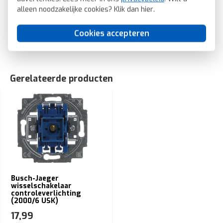
Future Linear antraciet glans (1789 ST-81)
alleen noodzakelijke cookies? Klik dan
hier
.
SKU: Busch-Jaeger 1789 ST-81
EAN: 4011395227817
Cookies accepteren
Gerelateerde producten
Busch-Jaeger
wisselschakelaar
controleverlichting
(2000/6 USK)
17,99