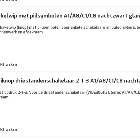
akelwip met pijlsymbolen A1/A8/C1/C8 nachtzwart gl
akelwip (knop) met pijlsymbolen voor enkele schakelaars en pulsdrukkers. Seri
binnenwerk en afdekraam.
1-2 weken
iknop driestandenschakelaar 2-1-3 A1/A8/C1/C8 nacht
t opdruk 2-1-3. Voor de driestandenschakelaar (WDE386113). Serie: A.1/A.8/C.1
raam.
1-2 weken