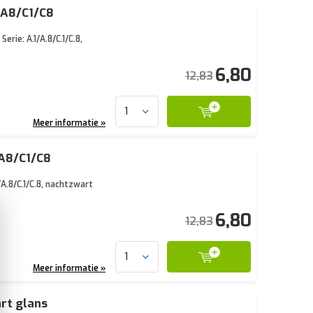
/A8/C1/C8
ie: A.1/A.8/C.1/C.8,
6,80
12,83
Meer informatie »
/A8/C1/C8
A.8/C.1/C.8, nachtzwart
6,80
12,83
Meer informatie »
rt glans