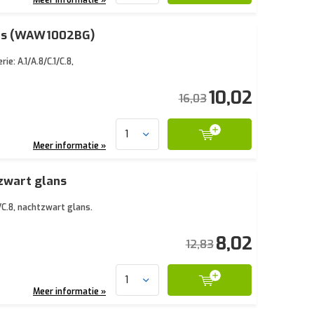
ans (WAW1002BG)
e: A.1/A.8/C.1/C.8,
10,02
16,03
Meer informatie »
zwart glans
/C.8, nachtzwart glans.
8,02
12,83
Meer informatie »