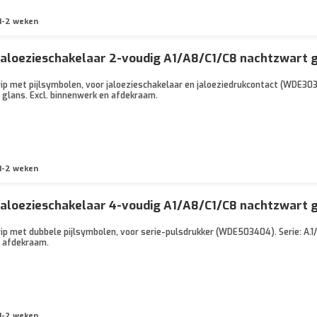
1-2 weken
jaloezieschakelaar 2-voudig A1/A8/C1/C8 nachtzwart 
ip met pijlsymbolen, voor jaloezieschakelaar en jaloeziedrukcontact (WDE3
t glans. Excl. binnenwerk en afdekraam.
1-2 weken
jaloezieschakelaar 4-voudig A1/A8/C1/C8 nachtzwart 
p met dubbele pijlsymbolen, voor serie-pulsdrukker (WDE503404). Serie: A.1/
n afdekraam.
1-2 weken