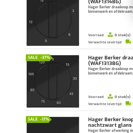
(WAF1314BG)
Hager Berker draaiknop me
binnenwerk en afdekraam
Voorraad:
0 stuk(s)
Verwachte levertijd:
Hager Berker draa
SALE
-37%
(WAF1313BG)
Hager Berker draaiknop me
binnenwerk en afdekraam
Voorraad:
0 stuk(s)
Verwachte levertijd:
Hager Berker knop
SALE
-17%
nachtzwart glans
Hager Berker afwerking me