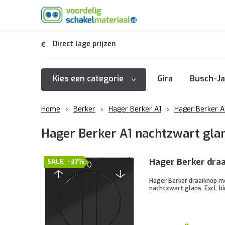
Direct lage prijzen
Kies een categorie
Gira
Busch-Ja
Home
Berker
Hager Berker A1
Hager Berker A
Hager Berker A1 nachtzwart glans
Hager Berker draa
SALE
-37%
Hager Berker draaiknop me
nachtzwart glans. Excl. 