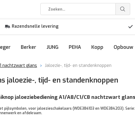
Razendsnelle levering
eger
Berker
JUNG
PEHA
Kopp
Opbouw
1 nachtzwart glans
Jaloezie-, tijd- en standenknoppen
 jaloezie-, tijd- en standenknoppen
iknop jaloeziebediening A1/A8/C1/C8 nachtzwart glan
t pijlsymbolen, voor jaloezieschakelaars (WDE384103 en WDE384203). Serie: A.
binnenwerk en afdekraam.