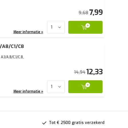
7,99
9,68
Meer informatie »
1/A8/C1/C8
1/A.8/C.1/C.8,
12,33
14,94
Meer informatie »
Tot € 2500 gratis verzekerd