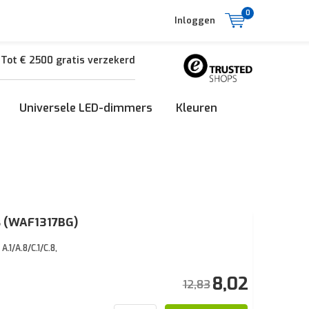
0
Inloggen
Tot € 2500 gratis verzekerd
Universele LED-dimmers
Kleuren
s (WAF1317BG)
1/A.8/C.1/C.8,
8,02
12,83