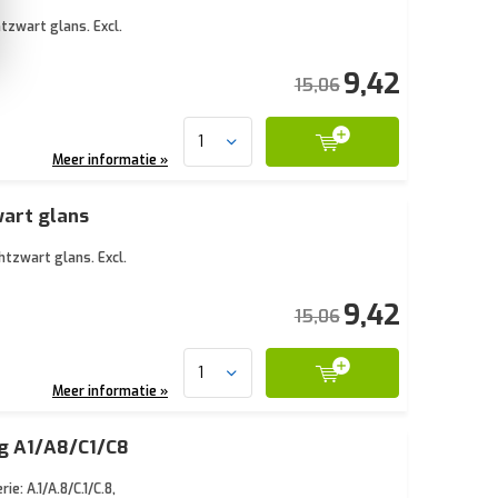
tzwart glans. Excl.
9,42
15,06
Meer informatie »
wart glans
htzwart glans. Excl.
9,42
15,06
Meer informatie »
ig A1/A8/C1/C8
: A.1/A.8/C.1/C.8,