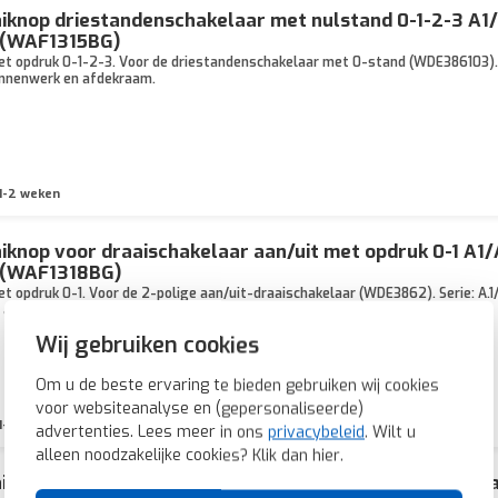
iknop driestandenschakelaar met nulstand 0-1-2-3 A1
 (WAF1315BG)
t opdruk 0-1-2-3. Voor de driestandenschakelaar met 0-stand (WDE386103). Ser
binnenwerk en afdekraam.
1-2 weken
iknop voor draaischakelaar aan/uit met opdruk 0-1 A1
 (WAF1318BG)
t opdruk 0-1. Voor de 2-polige aan/uit-draaischakelaar (WDE3862). Serie: A.1/
n afdekraam.
Wij gebruiken cookies
Om u de beste ervaring te bieden gebruiken wij cookies
voor websiteanalyse en (gepersonaliseerde)
1-2 weken
advertenties. Lees meer in ons
privacybeleid
. Wilt u
alleen noodzakelijke cookies? Klik dan
hier
.
iknop tijdschakelaar 15 minuten A1/A8/C1/C8 nachtzwa