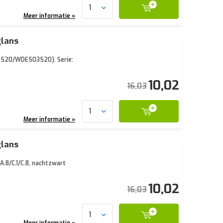
Meer informatie »
glans
03520/WDE503520). Serie:
10,02
16,03
Meer informatie »
glans
A.8/C.1/C.8, nachtzwart
10,02
16,03
Meer informatie »