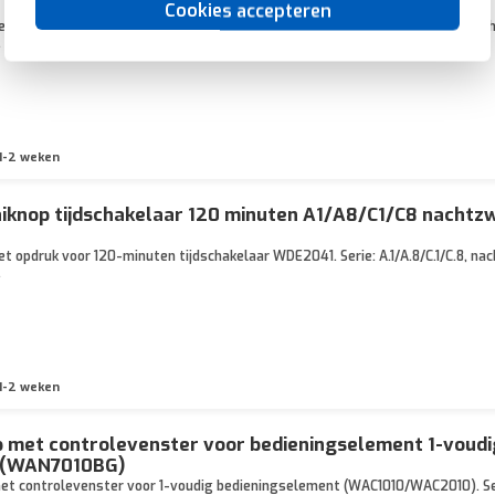
Cookies accepteren
t opdruk voor 15-minuten tijdschakelaar WDE2040. Serie: A.1/A.8/C.1/C.8, nach
.
1-2 weken
iknop tijdschakelaar 120 minuten A1/A8/C1/C8 nachtz
t opdruk voor 120-minuten tijdschakelaar WDE2041. Serie: A.1/A.8/C.1/C.8, nac
.
1-2 weken
 met controlevenster voor bedieningselement 1-voud
 (WAN7010BG)
t controlevenster voor 1-voudig bedieningselement (WAC1010/WAC2010). Serie