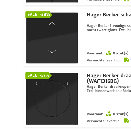
Hager Berker sch
SALE
-38%
Hager Berker 1-voudige sch
nachtzwart glans. Excl. 
Voorraad:
0 stuk(s)
Verwachte levertijd:
Hager Berker draa
SALE
-37%
(WAF1316BG)
Hager Berker draaiknop me
Excl. binnenwerk en afdek
Voorraad:
0 stuk(s)
Verwachte levertijd: