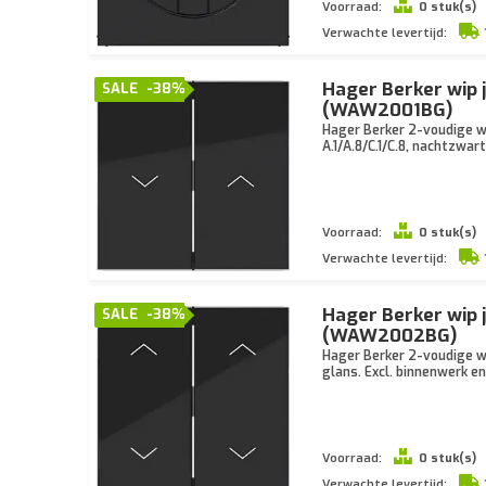
Voorraad:
0 stuk(s)
Verwachte levertijd:
Hager Berker wip 
SALE
-38%
(WAW2001BG)
Hager Berker 2-voudige w
A.1/A.8/C.1/C.8, nachtzwar
Voorraad:
0 stuk(s)
Verwachte levertijd:
Hager Berker wip 
SALE
-38%
(WAW2002BG)
Hager Berker 2-voudige wi
glans. Excl. binnenwerk e
Voorraad:
0 stuk(s)
Verwachte levertijd: