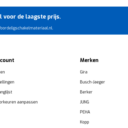
voor de laagste prijs.
 Voordeligschakelmateriaal.nl.
ccount
Merken
ren
Gira
ellingen
Busch-Jaeger
anglijst
Berker
orkeuren aanpassen
JUNG
PEHA
Kopp