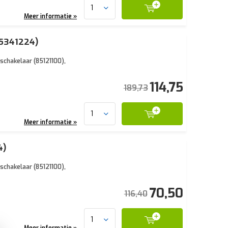
Meer informatie »
85341224)
schakelaar (85121100),
114,75
189,73
Meer informatie »
4)
schakelaar (85121100),
70,50
116,40
Meer informatie »