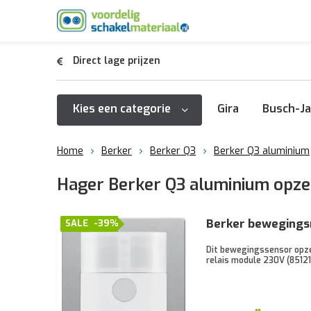
Direct lage prijzen
Kies een categorie
Gira
Busch-Ja
Home
Berker
Berker Q3
Berker Q3 aluminium
Hager Berker Q3 aluminium opz
Berker bewegings
SALE
-39%
Dit bewegingssensor opzet
relais module 230V (8512