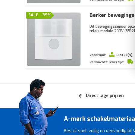
Berker bewegings
SALE
-39%
Dit bewegingssensor opzet
relais module 230V (8512
Voorraad:
0 stuk(s)
Verwachte levertijd:
Direct lage prijzen
A-merk schakelmateriaal 
Bestel snel, veilig en eenvoudig bij