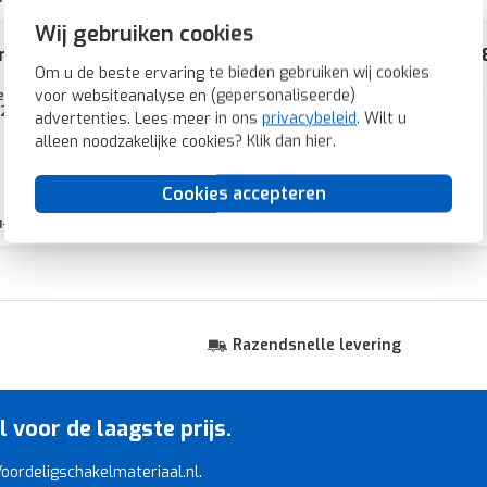
Wij gebruiken cookies
melder opzetstuk 2,2m comfort Q1/Q3/Q7 aluminium 
Om u de beste ervaring te bieden gebruiken wij cookies
voor websiteanalyse en (gepersonaliseerde)
stuk kan o.a. op de onderstaande producten gebruikt worden: elektronische 
1200), bijpost voor bewegingsmelder (85320100).
advertenties. Lees meer in ons
privacybeleid
. Wilt u
alleen noodzakelijke cookies? Klik dan
hier
.
Cookies accepteren
1-2 weken
Razendsnelle levering
voor de laagste prijs.
 Voordeligschakelmateriaal.nl.