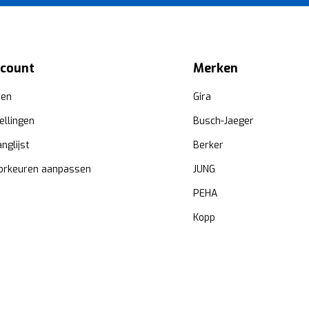
ccount
Merken
ren
Gira
ellingen
Busch-Jaeger
anglijst
Berker
orkeuren aanpassen
JUNG
PEHA
Kopp