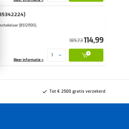
(85342224)
schakelaar (85121100),
114,99
189,73
Meer informatie »
Tot € 2500 gratis verzekerd