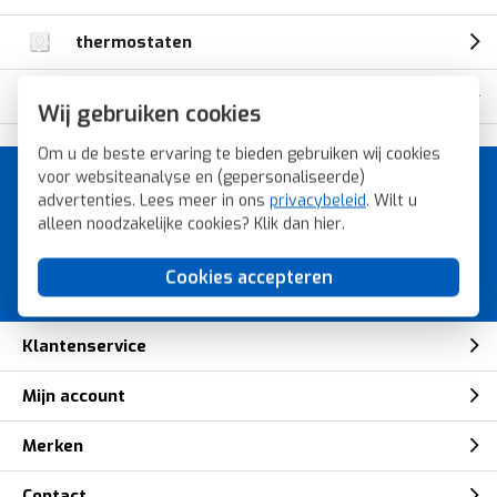
thermostaten
opbouwbakken
Wij gebruiken cookies
Om u de beste ervaring te bieden gebruiken wij cookies
voor websiteanalyse en (gepersonaliseerde)
A-merk schakelmateriaal voor
advertenties. Lees meer in ons
privacybeleid
. Wilt u
de laagste prijs.
alleen noodzakelijke cookies? Klik dan
hier
.
Bestel snel, veilig en eenvoudig bij
Voordeligschakelmateriaal.nl.
Cookies accepteren
Klantenservice
Mijn account
Merken
Contact