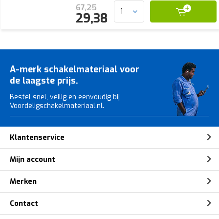
67,25
29,38
A-merk schakelmateriaal voor
de laagste prijs.
Bestel snel, veilig en eenvoudig bij
Voordeligschakelmateriaal.nl.
Klantenservice
Mijn account
Merken
Contact