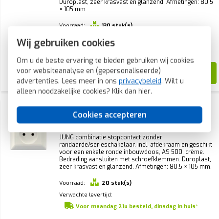
Duroplast, zeer krasvast en glanzend. Afmetingen: 80,5
× 105 mm.
Voorraad:
130 stuk(s)
Verwachte levertijd:
Wij gebruiken cookies
Voor maandag 21u besteld, dinsdag in huis*
Om u de beste ervaring te bieden gebruiken wij cookies
53,35
voor websiteanalyse en (gepersonaliseerde)
23,31
advertenties. Lees meer in ons
privacybeleid
. Wilt u
alleen noodzakelijke cookies? Klik dan
hier
.
JUNG combinatie
serieschakelaar/wandcontactdoos zonder
Cookies accepteren
randaarde AS500 creme (AS 5545 EU)
JUNG combinatie stopcontact zonder
randaarde/serieschakelaar, incl. afdekraam en geschikt
voor een enkele ronde inbouwdoos, AS 500, crème.
Bedrading aansluiten met schroefklemmen. Duroplast,
zeer krasvast en glanzend. Afmetingen: 80,5 × 105 mm.
Voorraad:
20 stuk(s)
Verwachte levertijd:
Voor maandag 21u besteld, dinsdag in huis*