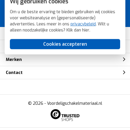
Wij gebruiken cookies
Bestel snel, veilig en eenvoudig bij
Om u de beste ervaring te bieden gebruiken wij cookies
Voordeligschakelmateriaal.nl.
voor websiteanalyse en (gepersonaliseerde)
advertenties. Lees meer in ons
privacybeleid
. Wilt u
alleen noodzakelijke cookies? Klik dan
hier
.
Klantenservice
Cookies accepteren
Mijn account
Merken
Contact
© 2026 -
Voordeligschakelmateriaal.nl