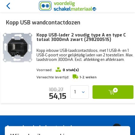
Kopp USB wandcontactdozen
Kopp USB-lader 2 voudig type A en type C
totaal 3000mA zwart (298200515)
Kopp inbouw USB-laadcontactdoos, met 1 USB-A- en 1
USB-C-poort voor gelijktijdig laden van 2 toestellen. Max.
laadstroom 3000mA. Excl. afdekking en afdekraam.
Voorraad:
0 stuk(s)
Verwachte levertijd:
1-2 weken
100,27
54,15
A-merk schakelmateriaal voor
de laagste prijs.