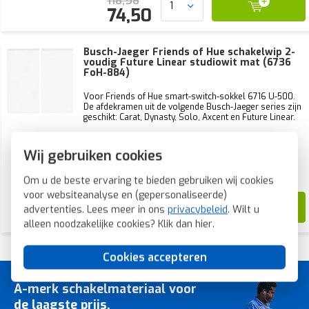
118,58
74,50
Busch-Jaeger Friends of Hue schakelwip 2-
voudig Future Linear studiowit mat (6736
FoH-884)
Voor Friends of Hue smart-switch-sokkel 6716 U-500.
De afdekramen uit de volgende Busch-Jaeger series zijn
geschikt: Carat, Dynasty, Solo, Axcent en Future Linear.
Voorraad:
17 stuk(s)
Wij gebruiken cookies
Verwachte levertijd:
Voor 21u besteld, morgen in huis*
Om u de beste ervaring te bieden gebruiken wij cookies
voor websiteanalyse en (gepersonaliseerde)
18,88
advertenties. Lees meer in ons
privacybeleid
. Wilt u
7,74
alleen noodzakelijke cookies? Klik dan
hier
.
Cookies accepteren
A-merk schakelmateriaal voor
de laagste prijs.