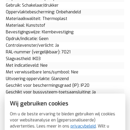
Gebruik: Schakelaar/drukker
Oppervlaktebescherming: Onbehandeld
Materiaalkwaliteit: Thermoplast
Materiaal: Kunststof
Bevestigingswijze: Klembevestiging
Opdruk/indicatie: Geen
Controlevenster/verlicht: Ja
RAL-nummer (vergelijkbaar): 7021
Slagvastheid: IK03
Met indicatieveld: Nee
Met verwisselbare lens/symbool: Nee
Uitvoering oppervlakte: Glanzend
Geschikt voor beschermingsgraad (IP): IP20
Geschikt voor bussysteem-toetsaansluiting: Ja
Aftastsymbool / barrièrevrij: Nee
Wij gebruiken cookies
Antibacteriële behandeling: Nee
2CKA001751A2928
Om u de beste ervaring te bieden gebruiken wij cookies
voor websiteanalyse en (gepersonaliseerde)
Busch-Jaeger schakelwip controlevenster rood Future Linear
advertenties. Lees meer in ons
privacybeleid
. Wilt u
antraciet glans (1789-81)