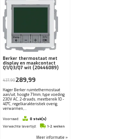
Berker thermostaat met
display en maakcontact
Q1/Q3/Q7 wit (20446089)
289,99
437,90
Hager Berker ruimtethermostaat
aan/uit, hoogte 71mm, type voeding
230V AC, 2-draads, meetbereik 10 -
40°C, regelkarakteristiek overig,
verwarmen,...
Voorraad:
0 stuk(s)
Verwachte levertijd:
1-2 weken
Meer informatie »