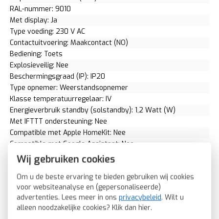
RAL-nummer: 9010
Met display: Ja
Type voeding: 230 V AC
Contactuitvoering: Maakcontact (NO)
Bediening: Toets
Explosieveilig: Nee
Beschermingsgraad (IP): IP20
Type opnemer: Weerstandsopnemer
Klasse temperatuurregelaar: IV
Energieverbruik standby (solstandby): 1,2 Watt (W)
Met IFTTT ondersteuning: Nee
Compatible met Apple HomeKit: Nee
Compatible met Google Assistant: Nee
Compatible met Amazon Alexa: Nee
Wij gebruiken cookies
Verdekt/concealed bediening: Nee
Om u de beste ervaring te bieden gebruiken wij cookies
Meetbereik onderwaarde: 10 graden Celsius (°C)
voor websiteanalyse en (gepersonaliseerde)
Meetbereik bovenwaarde: 10 graden Celsius (°C)
advertenties. Lees meer in ons
privacybeleid
. Wilt u
Max. spanning contacten: 4000 Volt (V)
alleen noodzakelijke cookies? Klik dan
hier
.
Met ontvanger: Nee