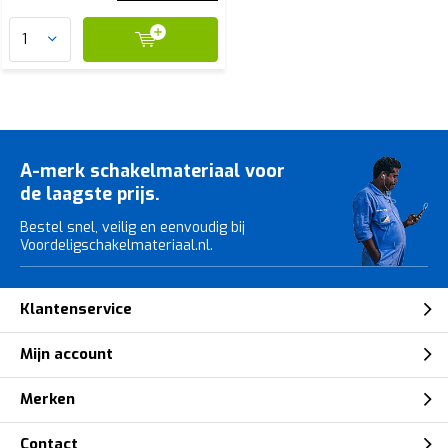
A-merk schakelmateriaal voor
de laagste prijs.
Bestel snel, veilig en eenvoudig bij
Voordeligschakelmateriaal.nl.
Klantenservice
Mijn account
Merken
Contact