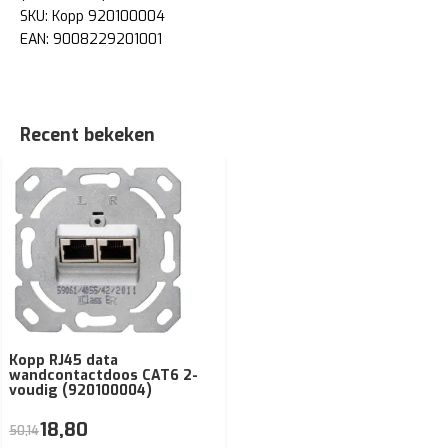
SKU: Kopp 920100004
EAN: 9008229201001
Recent bekeken
Kopp RJ45 data
wandcontactdoos CAT6 2-
voudig (920100004)
18,80
50,14