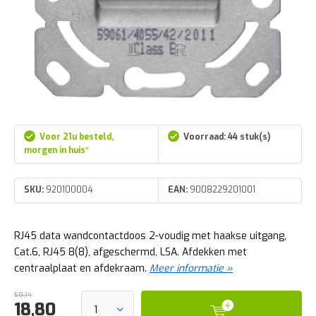
Voor 21u besteld,
Voorraad: 44 stuk(s)
morgen in huis*
SKU:
920100004
EAN:
9008229201001
RJ45 data wandcontactdoos 2-voudig met haakse uitgang,
Cat.6, RJ45 8(8), afgeschermd, LSA. Afdekken met
centraalplaat en afdekraam.
Meer informatie »
50,14
18,80