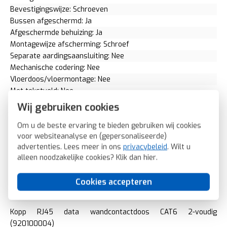
Bevestigingswijze: Schroeven
Bussen afgeschermd: Ja
Afgeschermde behuizing: Ja
Montagewijze afscherming: Schroef
Separate aardingsaansluiting: Nee
Mechanische codering: Nee
Vloerdoos/vloermontage: Nee
Met tekstveld: Nee
Inbouw (stucwerk): Ja
Wij gebruiken cookies
Opbouw (stucwerk): Nee
Om u de beste ervaring te bieden gebruiken wij cookies
Met stofbescherming: Nee
voor websiteanalyse en (gepersonaliseerde)
Compatible met afdekramen van derden: Ja
advertenties. Lees meer in ons
privacybeleid
. Wilt u
Incl. connectoren: Nee
alleen noodzakelijke cookies? Klik dan
hier
.
Beschermingsgraad (IP): IP20
Inbouwmontage (stucwerk): Ja
Cookies accepteren
Kleurcodering: Nee
Aantal modules (bij modulair systeem): 0
Kopp RJ45 data wandcontactdoos CAT6 2-voudig
(920100004)