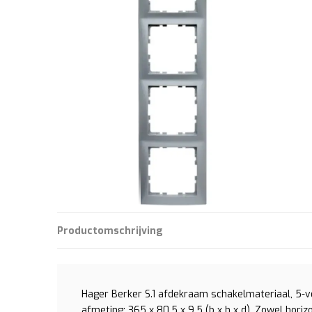
Productomschrijving
Hager Berker S.1 afdekraam schakelmateriaal, 5-v
afmeting: 365 x 80.5 x 9,5 (b x h x d). Zowel horiz