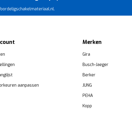
 Voordeligschakelmateriaal.nl.
ccount
Merken
ren
Gira
ellingen
Busch-Jaeger
anglijst
Berker
orkeuren aanpassen
JUNG
PEHA
Kopp