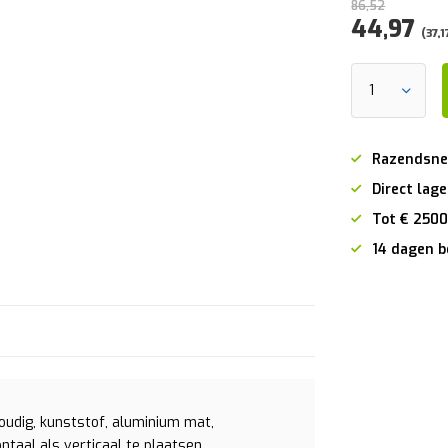
86,52
44,97
(37,1
Razendsne
Direct lage
Tot € 2500
14 dagen b
oudig, kunststof, aluminium mat,
ontaal als verticaal te plaatsen.