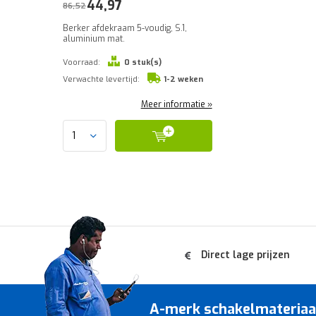
44,97
86,52
Berker afdekraam 5-voudig, S.1,
aluminium mat.
Voorraad:
0 stuk(s)
Verwachte levertijd:
1-2 weken
Meer informatie »
Direct lage prijzen
A-merk schakelmateriaal 