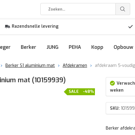
Razendsnelle levering
eger
Berker
JUNG
PEHA
Kopp
Opbouw
Berker S1 aluminium mat
Afdekramen
afdekraam 5-voudig
inium mat (10159939)
Verwacht
weken
SALE
-48%
SKU:
101599
Berker afdekra