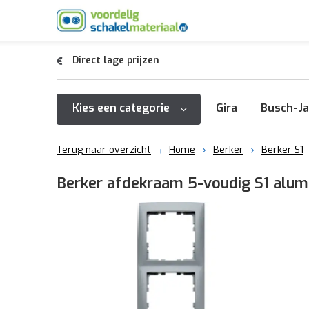
Direct lage prijzen
Kies een categorie
Gira
Busch-Ja
Terug naar overzicht
Home
Berker
Berker S1
Berker afdekraam 5-voudig S1 alum