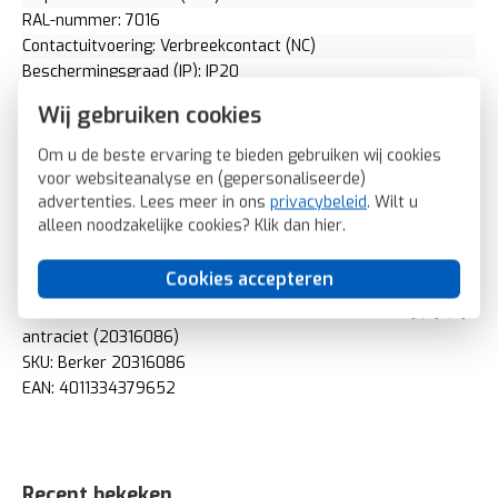
RAL-nummer: 7016
Contactuitvoering: Verbreekcontact (NC)
Beschermingsgraad (IP): IP20
Type opnemer: Bimetaal
Wij gebruiken cookies
Klasse temperatuurregelaar: I
Meetbereik onderwaarde: 5 graden Celsius (°C)
Om u de beste ervaring te bieden gebruiken wij cookies
Meetbereik bovenwaarde: 30 graden Celsius (°C)
voor websiteanalyse en (gepersonaliseerde)
Temperatuur afleesbaar: Nee
advertenties. Lees meer in ons
privacybeleid
. Wilt u
Differentiewaarde: 0,5 Kelvin
alleen noodzakelijke cookies? Klik dan
hier
.
Type contact: Verbreekcontact
Thermische terugkoppeling: Serie
Cookies accepteren
Berker kamerthermostaat 24V verbreekcontact Q1/Q3/Q7
antraciet (20316086)
SKU: Berker 20316086
EAN: 4011334379652
Recent bekeken