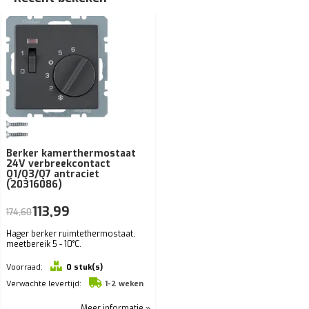
Berker kamerthermostaat
24V verbreekcontact
Q1/Q3/Q7 antraciet
(20316086)
113,99
174,60
Hager berker ruimtethermostaat,
meetbereik 5 - 10°C.
Voorraad:
0 stuk(s)
Verwachte levertijd:
1-2 weken
Meer informatie »