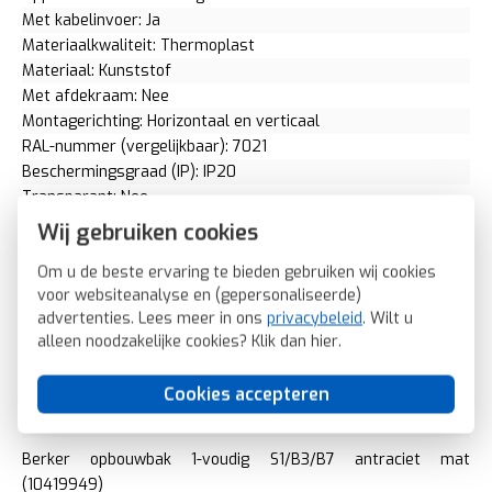
Met kabelinvoer: Ja
Materiaalkwaliteit: Thermoplast
Materiaal: Kunststof
Met afdekraam: Nee
Montagerichting: Horizontaal en verticaal
RAL-nummer (vergelijkbaar): 7021
Beschermingsgraad (IP): IP20
Transparant: Nee
Uitvoering oppervlakte: Mat
Wij gebruiken cookies
Met wartelinvoering: Nee
Om u de beste ervaring te bieden gebruiken wij cookies
Met kanaalinvoering: Ja
voor websiteanalyse en (gepersonaliseerde)
Schakelmateriaalbreedte: 83 Millimeter (mm)
advertenties. Lees meer in ons
privacybeleid
. Wilt u
Schakelmateriaalhoogte: 83 Millimeter (mm)
alleen noodzakelijke cookies? Klik dan
hier
.
Schakelmateriaaldiepte: 42 Millimeter (mm)
Aantal modules (bij modulair systeem): 0
Cookies accepteren
Geschikt voor modulair schakelmateriaal: Nee
Kruislingse kabelgoot: Nee
Berker opbouwbak 1-voudig S1/B3/B7 antraciet mat
(10419949)