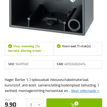
Voor maandag 21u
Voorraad: 11 stuk(s)
besteld, dinsdag in huis*
SKU:
10419949
EAN:
4011334360476
Hager Berker S 1 opbouwbak inbouwschakelmateriaal,
kunststof, antraciet, samenstelling bodemplaat behuizing, 1
eenheid, montagerichting horizontaal en...
Meer informatie »
21,72
9,90