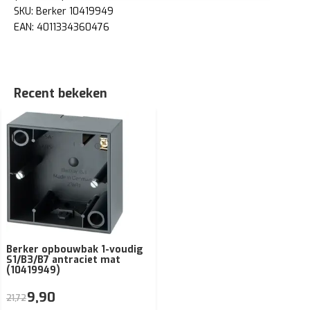
SKU: Berker 10419949
EAN: 4011334360476
Recent bekeken
Berker opbouwbak 1-voudig
S1/B3/B7 antraciet mat
(10419949)
9,90
21,72